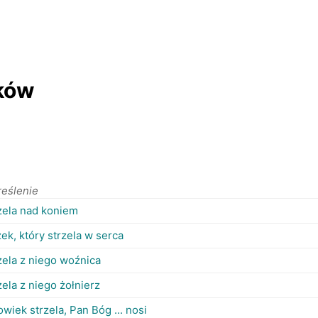
aków
reślenie
zela nad koniem
ek, który strzela w serca
zela z niego woźnica
zela z niego żołnierz
owiek strzela, Pan Bóg ... nosi