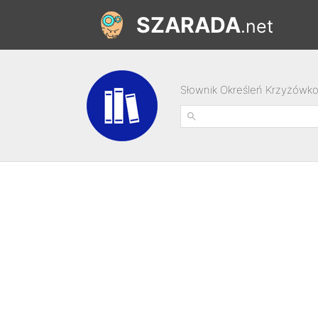
SZARADA
.net
Słownik Określeń Krzyżówk