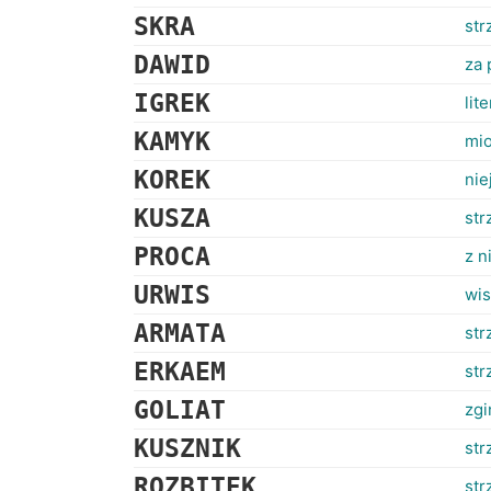
SKRA
str
DAWID
za 
IGREK
lit
KAMYK
mio
KOREK
nie
KUSZA
str
PROCA
z n
URWIS
wis
ARMATA
str
ERKAEM
str
GOLIAT
zgi
KUSZNIK
str
ROZBITEK
str