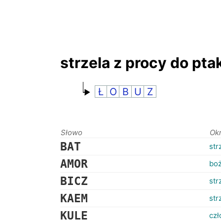
strzela z procy do pt
Ł
O
B
U
Z
Słowo
Ok
BAT
str
AMOR
boż
BICZ
str
KAEM
str
KULE
czł