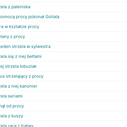
zela z paleniska
pomocą procy pokonał Goliata
era w kształcie procy
tany z procy
jeden strzela w sylwestra
zela się z niej bełtami
iej strzela łobuziak
us strzelający z procy
zela z niej kanonier
zela seriami
nął od procy
zela z kuszy
zela racą z tratwy