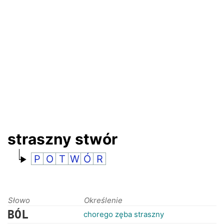
RANKINGI
straszny stwór
P
O
T
W
Ó
R
Słowo
Określenie
BÓL
chorego zęba straszny