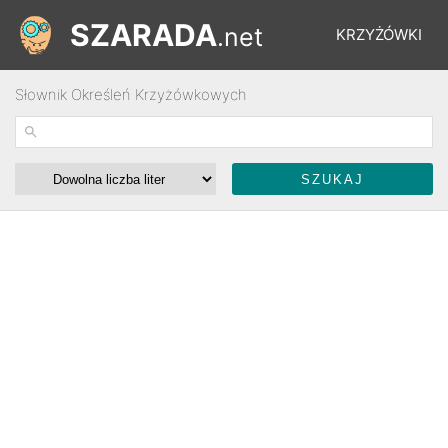
SZARADA
.net
KRZYŻÓWKI
Słownik Określeń Krzyżówkowych
REBUSY
ŁAMIGŁÓWKI
WYŚCIGI
SŁOWNIK
FORUM