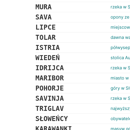
MURA
rzeka w 
SAVA
opony ze
LIPCE
miejscow
TOLAR
dawna wa
ISTRIA
półwysep
WIEDEŃ
stolica Au
IDRIJCA
rzeka w 
MARIBOR
miasto w
POHORJE
góry w S
SAVINJA
rzeka w 
TRIGLAV
najwyższ
SŁOWEŃCY
obywatel
KARAWANKI
masyw gór