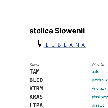
stolica Słowenii
L
U
B
L
A
N
A
Słowo
Określen
TAM
autobus 
BLED
jezioro w
KIRM
Andraž -
KRAS
płaskowy
LIPA
drzewo, 