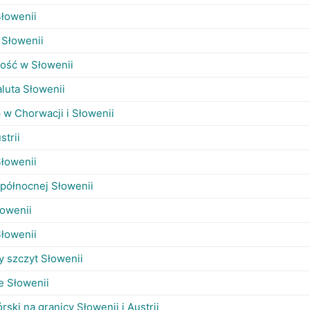
Słowenii
 Słowenii
ość w Słowenii
luta Słowenii
 w Chorwacji i Słowenii
strii
Słowenii
 północnej Słowenii
łowenii
Słowenii
y szczyt Słowenii
e Słowenii
ski na granicy Słowenii i Austrii