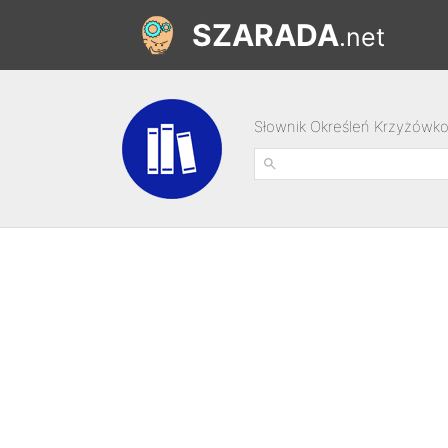
SZARADA
.net
Słownik Określeń Krzyżówk