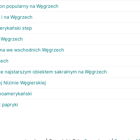
on popularny na Węgrzech
i i na Węgrzech
rykański step
h Węgrzech
ina we wschodnich Węgrzech
zech
e najstarszym obiektem sakralnym na Węgrzech
j Nizinie Węgierskiej
woamerykański
z papryki