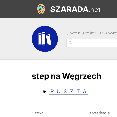
SZARADA
.net
Słownik Określeń Krzyżówk
step na Węgrzech
P
U
S
Z
T
A
Słowo
Określenie