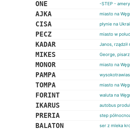
ONE
-STEP - ameryk
AJKA
miasto na Węg
CISA
płynie na Ukra
PECZ
miasto w połu
KADAR
Janos, rządził
MIKES
George, pisarz
MONOR
miasto na Węgr
PAMPA
wysokotrawias
TOMPA
miasto na Węg
FORINT
waluta na Węg
IKARUS
autobus prod
PRERIA
step północno
BALATON
ser z mleka k