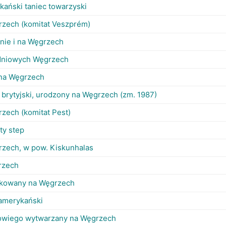
ański taniec towarzyski
rzech (komitat Veszprém)
inie i na Węgrzech
dniowych Węgrzech
 na Węgrzech
 brytyjski, urodzony na Węgrzech (zm. 1987)
zech (komitat Pest)
ty step
rzech, w pow. Kiskunhalas
rzech
ukowany na Węgrzech
amerykański
rowiego wytwarzany na Węgrzech