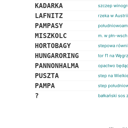
KADARKA
szczep winogr
LAFNITZ
rzeka w Austri
PAMPASY
południowoame
MISZKOLC
m. w płn-wsc
HORTOBAGY
stepowa równ
HUNGARORING
tor f1 na Węgr
PANNONHALMA
opactwo będąc
PUSZTA
step na Wielkie
PAMPA
step południo
?
bałkański sos 