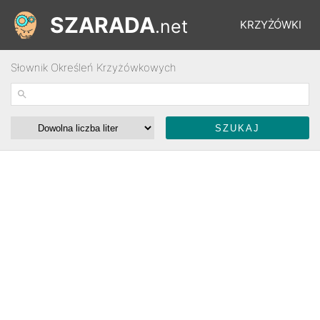
SZARADA
.net
KRZYŻÓWKI
Słownik Określeń Krzyżówkowych
REBUSY
ŁAMIGŁÓWKI
WYŚCIGI
SŁOWNIK
FORUM