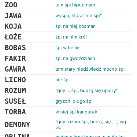
ZOO
tam śpi hipopotam
JAWA
wyspa, która "nie śpi"
KOJA
śpi na niej bosman
ŁOŻE
śpi na nim król
BOBAS
śpi w becie
FAKIR
śpi na gwoździach
GAWRA
tam stary niedźwiedź mocno śpi
LICHO
nie śpi
ROZUM
"gdy ... śpi, budzą się upiory"
SUSEŁ
gryzoń, długo śpi
TORBA
w niej śpi kangurek
"gdy rozum śpi, budzą się ...", wg
DEMONY
Goi
badanie krwi tego co w mule śpi