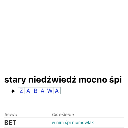
RANKINGI
stary niedźwiedź mocno śpi
Z
A
B
A
W
A
Słowo
Określenie
BET
w nim śpi niemowlak