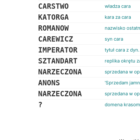
CARSTWO
władza cara
KATORGA
kara za cara
ROMANOW
nazwisko ostatn
CAREWICZ
syn cara
IMPERATOR
tytuł cara z d
SZTANDART
replika okrętu 
NARZECZONA
sprzedana w op
ANONS
'Sprzedam jamni
NARZECZONA
sprzedana w op
?
domena kraso