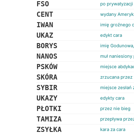
FSO
po prywatyzacj
CENT
wydany Amery
IWAN
imię groźnego c
UKAZ
edykt cara
BORYS
imię Godunowa, 
NANOS
muł naniesiony
PSKÓW
miejsce abdykacj
SKÓRA
zrzucana przez
SYBIR
miejsce zesłań 
UKAZY
edykty cara
PŁOTKI
przez nie bieg
TAMIZA
przepływa prze
ZSYŁKA
kara za cara