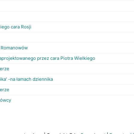
iego cara Rosji
yn. Romanowów
zaprojektowanego przez cara Piotra Wielkiego
erze
ka' -na łamach dziennika
erze
mówcy