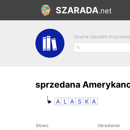
SZARADA
.net
Słownik Określeń Krzyżówk
sprzedana Amerykano
A
L
A
S
K
A
Słowo
Określenie