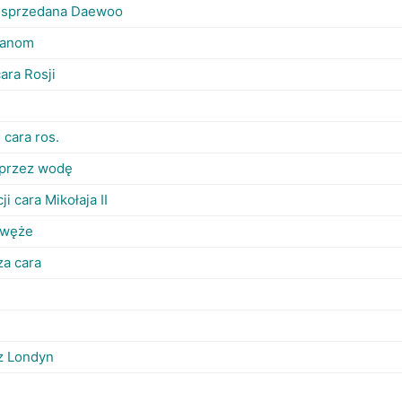
i sprzedana Daewoo
kanom
ara Rosji
cara ros.
 przez wodę
i cara Mikołaja II
 węże
za cara
z Londyn