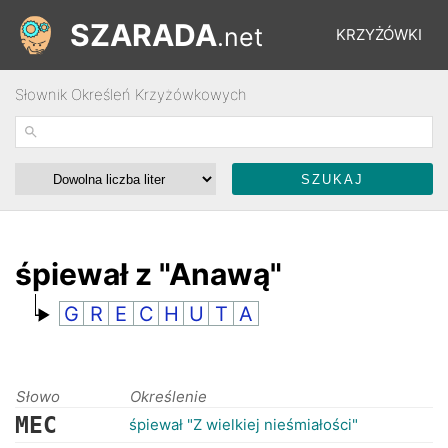
SZARADA
.net
KRZYŻÓWKI
Słownik Określeń Krzyżówkowych
REBUSY
ŁAMIGŁÓWKI
WYŚCIGI
śpiewał z "Anawą"
G
R
E
C
H
U
T
A
SŁOWNIK
FORUM
Słowo
Określenie
MEC
śpiewał "Z wielkiej nieśmiałości"