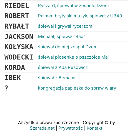
RIEDEL
Ryszard, śpiewał w zespole Dżem
ROBERT
Palmer, brytyjski muzyk, śpiewał z UB40
RYBAŁT
śpiewał i grywał rycerzom
JACKSON
Michael, śpiewał "Bad"
KOŁYSKA
śpiewał do niej zespół Dżem
WODECKI
śpiewał piosenkę o pszczółce Mai
KORDA
śpiewał z Adą Rusowicz
IBEK
śpiewał z Bemami
?
kongregacja papieska do spraw wiary
Wszystkie prawa zastrzeżone | Copyright © by
Szarada.net
|
Prywatność
|
Kontakt