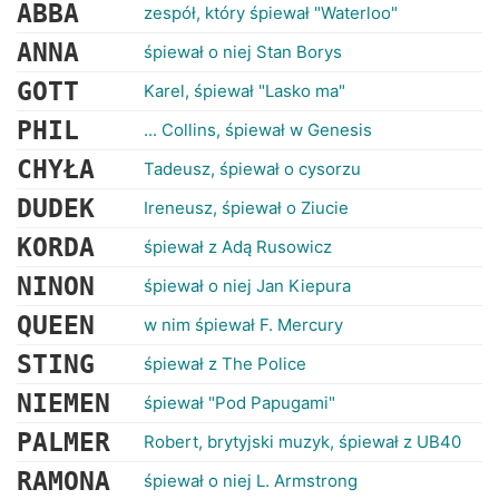
RANKINGI
ABBA
zespół, który śpiewał "Waterloo"
ANNA
śpiewał o niej Stan Borys
GOTT
Karel, śpiewał "Lasko ma"
PHIL
... Collins, śpiewał w Genesis
CHYŁA
Tadeusz, śpiewał o cysorzu
DUDEK
Ireneusz, śpiewał o Ziucie
KORDA
śpiewał z Adą Rusowicz
NINON
śpiewał o niej Jan Kiepura
QUEEN
w nim śpiewał F. Mercury
STING
śpiewał z The Police
NIEMEN
śpiewał "Pod Papugami"
PALMER
Robert, brytyjski muzyk, śpiewał z UB40
RAMONA
śpiewał o niej L. Armstrong