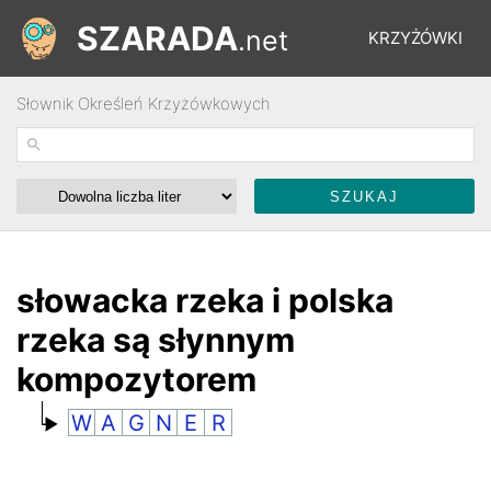
SZARADA
.net
KRZYŻÓWKI
Słownik Określeń Krzyżówkowych
REBUSY
ŁAMIGŁÓWKI
WYŚCIGI
słowacka rzeka i polska
rzeka są słynnym
SŁOWNIK
kompozytorem
W
A
G
N
E
R
FORUM