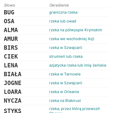
RANKINGI
Słowo
Określenie
BUG
graniczna rzeka
OSA
rzeka lub owad
ALMA
rzeka na półwyspie Krymskim
AMUR
rzeka we wschodniej Azji
BIRS
rzeka w Szwajcarii
CIEK
strumień lub rzeka
LENA
azjatycka rzeka lub imię żeńskie
BIAŁA
rzeka w Tarnowie
JOGNE
rzeka w Szwajcarii
LOARA
rzeka w Orleanie
NYCZA
rzeka na Białorusi
rzeka, przez którą przewoził
STYKS