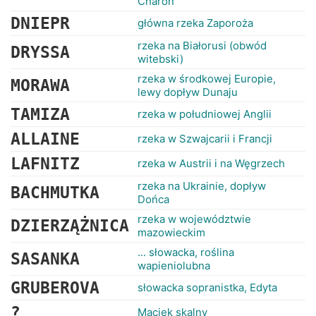
Charon
DNIEPR
główna rzeka Zaporoża
rzeka na Białorusi (obwód
DRYSSA
witebski)
rzeka w środkowej Europie,
MORAWA
lewy dopływ Dunaju
TAMIZA
rzeka w południowej Anglii
ALLAINE
rzeka w Szwajcarii i Francji
LAFNITZ
rzeka w Austrii i na Węgrzech
rzeka na Ukrainie, dopływ
BACHMUTKA
Dońca
rzeka w województwie
DZIERZĄŻNICA
mazowieckim
... słowacka, roślina
SASANKA
wapieniolubna
GRUBEROVA
słowacka sopranistka, Edyta
?
Maciek skalny