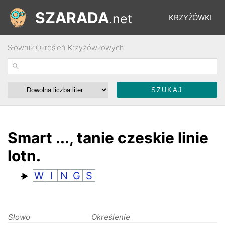
SZARADA
.net
KRZYŻÓWKI
Słownik Określeń Krzyżówkowych
REBUSY
ŁAMIGŁÓWKI
WYŚCIGI
Smart ..., tanie czeskie linie
lotn.
SŁOWNIK
W
I
N
G
S
FORUM
Słowo
Określenie