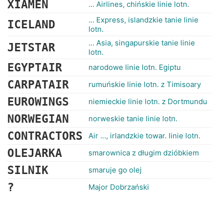
XIAMEN
... Airlines, chińskie linie lotn.
... Express, islandzkie tanie linie
ICELAND
lotn.
... Asia, singapurskie tanie linie
JETSTAR
lotn.
EGYPTAIR
narodowe linie lotn. Egiptu
CARPATAIR
rumuńskie linie lotn. z Timisoary
EUROWINGS
niemieckie linie lotn. z Dortmundu
NORWEGIAN
norweskie tanie linie lotn.
CONTRACTORS
Air ..., irlandzkie towar. linie lotn.
OLEJARKA
smarownica z długim dzióbkiem
SILNIK
smaruje go olej
?
Major Dobrzański