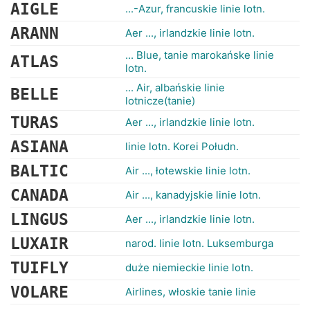
RANKINGI
AIGLE
...-Azur, francuskie linie lotn.
ARANN
Aer ..., irlandzkie linie lotn.
... Blue, tanie marokańske linie
ATLAS
lotn.
... Air, albańskie linie
BELLE
lotnicze(tanie)
TURAS
Aer ..., irlandzkie linie lotn.
ASIANA
linie lotn. Korei Połudn.
BALTIC
Air ..., łotewskie linie lotn.
CANADA
Air ..., kanadyjskie linie lotn.
LINGUS
Aer ..., irlandzkie linie lotn.
LUXAIR
narod. linie lotn. Luksemburga
TUIFLY
duże niemieckie linie lotn.
VOLARE
Airlines, włoskie tanie linie