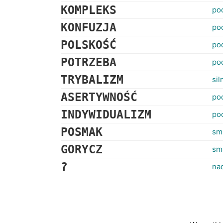
KOMPLEKS
po
KONFUZJA
po
POLSKOŚĆ
po
POTRZEBA
po
TRYBALIZM
si
ASERTYWNOŚĆ
po
INDYWIDUALIZM
poc
POSMAK
sm
GORYCZ
sm
?
na