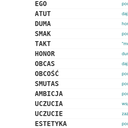
EGO
po
ATUT
da
DUMA
ho
SMAK
poc
TAKT
"m
HONOR
du
OBCAS
da
OBCOŚĆ
poc
SMUTAS
po
AMBICJA
po
UCZUCIA
ws
UCZUCIE
za
ESTETYKA
po