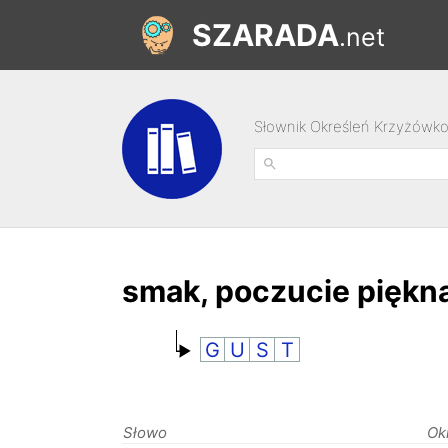
SZARADA
.net
Słownik Określeń Krzyżówk
smak, poczucie piękn
G
U
S
T
Słowo
Ok