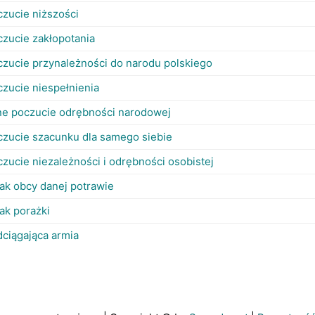
czucie niższości
czucie zakłopotania
czucie przynależności do narodu polskiego
czucie niespełnienia
lne poczucie odrębności narodowej
czucie szacunku dla samego siebie
zucie niezależności i odrębności osobistej
ak obcy danej potrawie
ak porażki
dciągająca armia