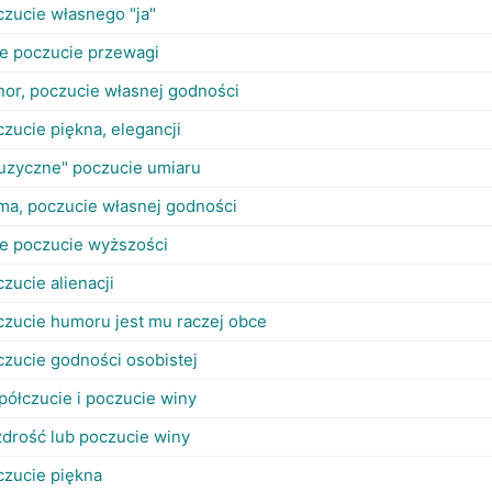
czucie własnego "ja"
je poczucie przewagi
nor, poczucie własnej godności
zucie piękna, elegancji
uzyczne" poczucie umiaru
ma, poczucie własnej godności
je poczucie wyższości
zucie alienacji
czucie humoru jest mu raczej obce
czucie godności osobistej
półczucie i poczucie winy
zdrość lub poczucie winy
czucie piękna