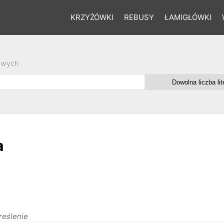
KRZYŻÓWKI
REBUSY
ŁAMIGŁÓWKI
owych
a
reślenie