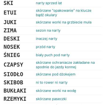
RANKINGI
SKI
narty sprzed lat
skórzane "opakowanie" na klucze
ETUI
bądź okulary
JUKI
skórzane worki na grzbiecie muła
ZIMA
sezon na narty
DESKI
inaczej narty
NOSEK
przód narty
ŚNIEG
biały puch pod narty
skórzane ochraniacze zakładane na
CZAPSY
spodnie do jazdy konnej
SIODŁO
skórzane pod dżokejem
SKIBOB
ni to rower ni narty
BUKŁAKI
skórzane worki na wodę
RZEMYKI
skórzane paseczki