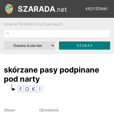
SZARADA
.net
KRZYŻÓWKI
Słownik Określeń Krzyżówkowych
REBUSY
ŁAMIGŁÓWKI
WYŚCIGI
skórzane pasy podpinane
pod narty
SŁOWNIK
F
O
K
I
FORUM
Słowo
Określenie