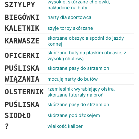
wysokie, skórzane cholewki,
SZTYLPY
nakładane na buty
BIEGÓWKI
narty dla sportowca
KALETNIK
szyje torby skórzane
skórzane obszycia spodni do jazdy
KARWASZE
konnej
skórzane buty na płaskim obcasie, z
OFICERKI
wysoką cholewą
PUŚLISKA
skórzane pasy do strzemion
WIĄZANIA
mocują narty do butów
rzemieślnik wyrabiający olstra,
OLSTERNIK
skórzane futerały na broń
PUŚLISKA
skórzane pasy do strzemion
SIODŁO
skórzane pod dżokejem
?
wielkość kaliber