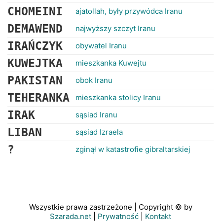
CHOMEINI
ajatollah, były przywódca Iranu
DEMAWEND
najwyższy szczyt Iranu
IRAŃCZYK
obywatel Iranu
KUWEJTKA
mieszkanka Kuwejtu
PAKISTAN
obok Iranu
TEHERANKA
mieszkanka stolicy Iranu
IRAK
sąsiad Iranu
LIBAN
sąsiad Izraela
?
zginął w katastrofie gibraltarskiej
Wszystkie prawa zastrzeżone | Copyright © by
Szarada.net
|
Prywatność
|
Kontakt