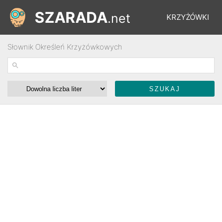
SZARADA
.net
KRZYŻÓWKI
Słownik Określeń Krzyżówkowych
REBUSY
ŁAMIGŁÓWKI
WYŚCIGI
SŁOWNIK
FORUM