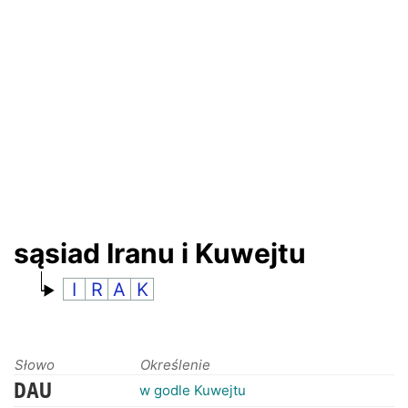
RANKINGI
sąsiad Iranu i Kuwejtu
I
R
A
K
Słowo
Określenie
DAU
w godle Kuwejtu