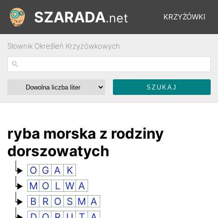
SZARADA
.net
KRZYŻÓWKI
Słownik Określeń Krzyżówkowych
REBUSY
ŁAMIGŁÓWKI
WYŚCIGI
ryba morska z rodziny
dorszowatych
SŁOWNIK
O
G
A
K
M
O
L
W
A
FORUM
B
R
O
S
M
A
D
O
R
U
T
A