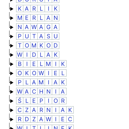
RANKINGI
K
A
R
L
I
K
M
E
R
L
A
N
N
A
W
A
G
A
P
U
T
A
S
U
T
O
M
K
O
D
W
I
D
L
A
K
B
I
E
L
M
I
K
O
K
O
W
I
E
L
P
L
A
M
I
A
K
W
A
C
H
N
I
A
Ś
L
E
P
I
O
R
C
Z
A
R
N
I
A
K
R
D
Z
A
W
I
E
C
W
I
T
L
I
N
E
K