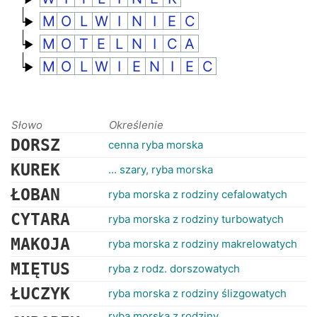
M
O
L
W
I
N
I
E
C
M
O
T
E
L
N
I
C
A
M
O
L
W
I
E
N
I
E
C
Słowo
Określenie
DORSZ
cenna ryba morska
KUREK
... szary, ryba morska
ŁOBAN
ryba morska z rodziny cefalowatych
CYTARA
ryba morska z rodziny turbowatych
MAKOJA
ryba morska z rodziny makrelowatych
MIĘTUS
ryba z rodz. dorszowatych
ŁUCZYK
ryba morska z rodziny ślizgowatych
ryba morska z rodziny