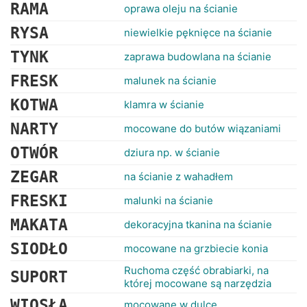
RANKINGI
RAMA
oprawa oleju na ścianie
RYSA
niewielkie pęknięce na ścianie
TYNK
zaprawa budowlana na ścianie
FRESK
malunek na ścianie
KOTWA
klamra w ścianie
NARTY
mocowane do butów wiązaniami
OTWÓR
dziura np. w ścianie
ZEGAR
na ścianie z wahadłem
FRESKI
malunki na ścianie
MAKATA
dekoracyjna tkanina na ścianie
SIODŁO
mocowane na grzbiecie konia
Ruchoma część obrabiarki, na
SUPORT
której mocowane są narzędzia
WIOSŁA
mocowane w dulce