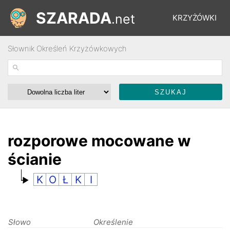
SZARADA
.net
KRZYŻÓWKI
Słownik Określeń Krzyżówkowych
REBUSY
ŁAMIGŁÓWKI
WYŚCIGI
rozporowe mocowane w
ścianie
SŁOWNIK
K
O
Ł
K
I
FORUM
Słowo
Określenie