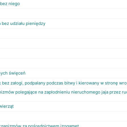
 bez niego
bez udziału pieniędzy
nych święceń
k bez załogi, podpalany podczas bitwy i kierowany w stronę wr
izmów polegające na zapłodnieniu nieruchomego jaja przez r
wierząt
organizmów za pośrednictwem izogamet