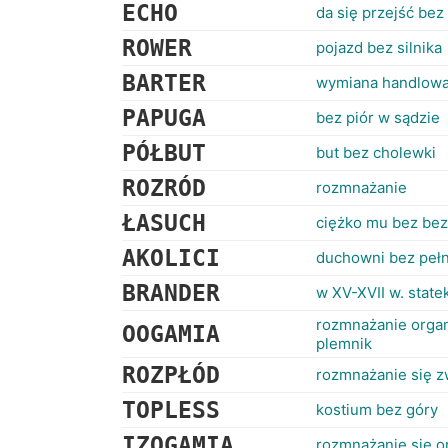
ECHO
da się przejść bez
ROWER
pojazd bez silnika
BARTER
wymiana handlowa 
PAPUGA
bez piór w sądzie
PÓŁBUT
but bez cholewki
ROZRÓD
rozmnażanie
ŁASUCH
ciężko mu bez bez
AKOLICI
duchowni bez peł
BRANDER
w XV-XVII w. state
rozmnażanie organ
OOGAMIA
plemnik
ROZPŁÓD
rozmnażanie się z
TOPLESS
kostium bez góry
IZOGAMIA
rozmnażanie się 