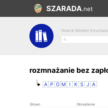
SZARADA
.net
Słownik Określeń Krzyżówk
rozmnażanie bez zapł
A
P
O
M
I
K
S
J
A
Słowo
Określenie