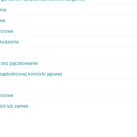
nia
owe
łciowe
płodzenie
rzez pączkowanie
zapłodnionej komórki jajowej
łciowe
ód lub zamek