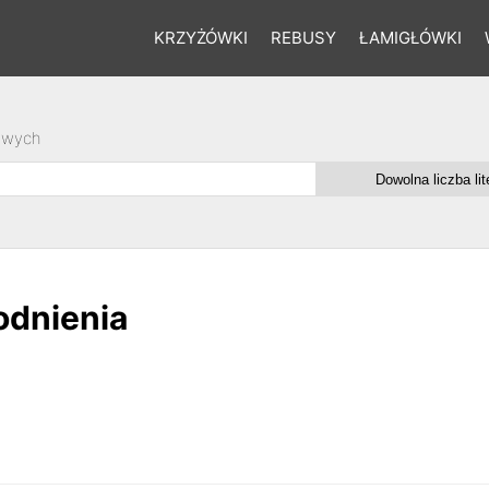
KRZYŻÓWKI
REBUSY
ŁAMIGŁÓWKI
owych
odnienia