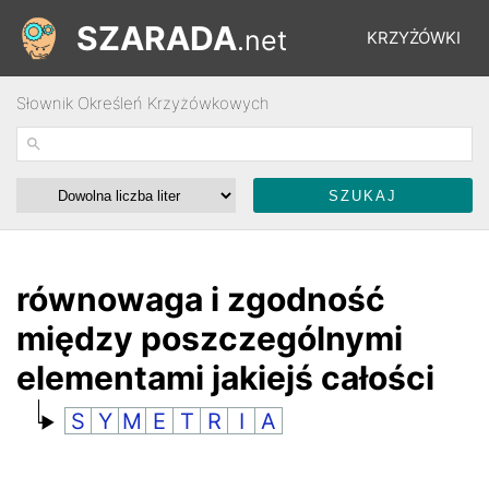
SZARADA
.net
KRZYŻÓWKI
Słownik Określeń Krzyżówkowych
REBUSY
ŁAMIGŁÓWKI
WYŚCIGI
równowaga i zgodność
między poszczególnymi
SŁOWNIK
elementami jakiejś całości
S
Y
M
E
T
R
I
A
FORUM