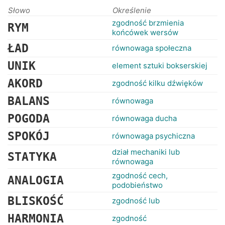
RANKINGI
Słowo
Określenie
zgodność brzmienia
RYM
końcówek wersów
ŁAD
równowaga społeczna
UNIK
element sztuki bokserskiej
AKORD
zgodność kilku dźwięków
BALANS
równowaga
POGODA
równowaga ducha
SPOKÓJ
równowaga psychiczna
dział mechaniki lub
STATYKA
równowaga
zgodność cech,
ANALOGIA
podobieństwo
BLISKOŚĆ
zgodność lub
HARMONIA
zgodność