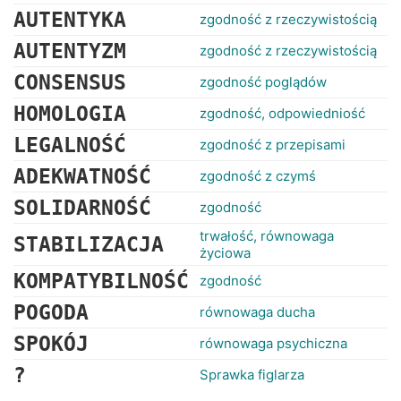
AUTENTYKA
zgodność z rzeczywistością
AUTENTYZM
zgodność z rzeczywistością
CONSENSUS
zgodność poglądów
HOMOLOGIA
zgodność, odpowiedniość
LEGALNOŚĆ
zgodność z przepisami
ADEKWATNOŚĆ
zgodność z czymś
SOLIDARNOŚĆ
zgodność
trwałość, równowaga
STABILIZACJA
życiowa
KOMPATYBILNOŚĆ
zgodność
POGODA
równowaga ducha
SPOKÓJ
równowaga psychiczna
?
Sprawka figlarza