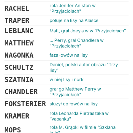
rola Jenifer Aniston w
RACHEL
"Przyjaciołach"
TRAPER
poluje na lisy na Alasce
LEBLANC
Matt, grał Joey'a w w "Przyjaciołach"
... Perry, grał Chandlera w
MATTHEW
"Przyjaciołach"
NAGONKA
faza łowów na lisy
Daniel, polski autor obrazu "Trzy
SCHULTZ
lisy"
SZATNIA
w niej lisy i norki
grał go Matthew Perry w
CHANDLER
"Przyjaciołach"
FOKSTERIER
służył do łowów na lisy
rola Leonarda Pietraszaka w
KRAMER
"Vabanku"
rola M. Grąbki w filmie "Szklana
MOPS
kula"