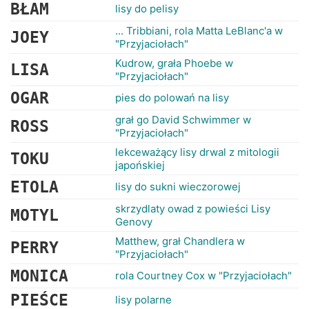
RANKINGI
BŁAM
lisy do pelisy
... Tribbiani, rola Matta LeBlanc'a w
JOEY
"Przyjaciołach"
Kudrow, grała Phoebe w
LISA
"Przyjaciołach"
OGAR
pies do polowań na lisy
grał go David Schwimmer w
ROSS
"Przyjaciołach"
lekceważący lisy drwal z mitologii
TOKU
japońskiej
ETOLA
lisy do sukni wieczorowej
skrzydlaty owad z powieści Lisy
MOTYL
Genovy
Matthew, grał Chandlera w
PERRY
"Przyjaciołach"
MONICA
rola Courtney Cox w "Przyjaciołach"
PIEŚCE
lisy polarne