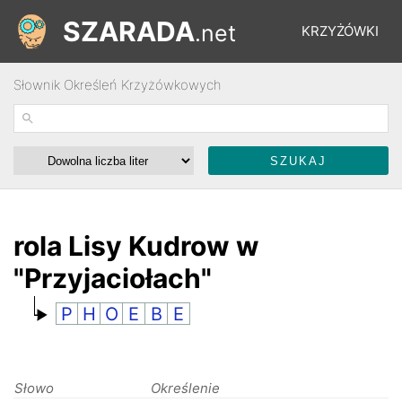
SZARADA
.net
KRZYŻÓWKI
Słownik Określeń Krzyżówkowych
REBUSY
ŁAMIGŁÓWKI
WYŚCIGI
rola Lisy Kudrow w
"Przyjaciołach"
SŁOWNIK
P
H
O
E
B
E
FORUM
Słowo
Określenie