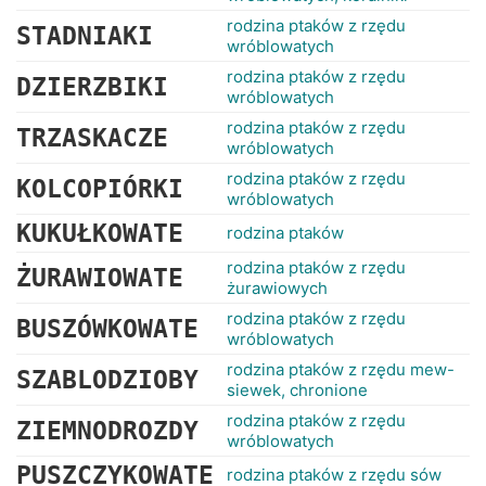
rodzina ptaków z rzędu
STADNIAKI
wróblowatych
rodzina ptaków z rzędu
DZIERZBIKI
wróblowatych
rodzina ptaków z rzędu
TRZASKACZE
wróblowatych
rodzina ptaków z rzędu
KOLCOPIÓRKI
wróblowatych
KUKUŁKOWATE
rodzina ptaków
rodzina ptaków z rzędu
ŻURAWIOWATE
żurawiowych
rodzina ptaków z rzędu
BUSZÓWKOWATE
wróblowatych
rodzina ptaków z rzędu mew-
SZABLODZIOBY
siewek, chronione
rodzina ptaków z rzędu
ZIEMNODROZDY
wróblowatych
PUSZCZYKOWATE
rodzina ptaków z rzędu sów