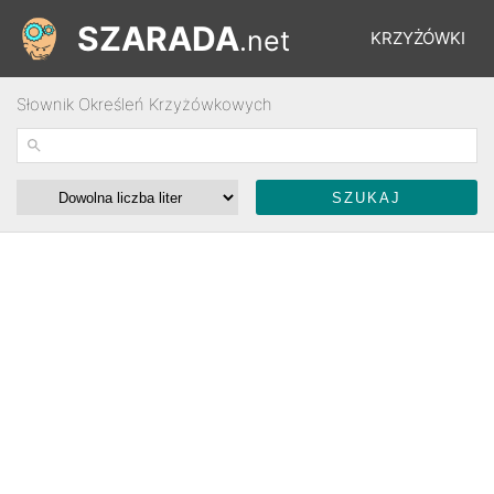
SZARADA
.net
KRZYŻÓWKI
Słownik Określeń Krzyżówkowych
REBUSY
ŁAMIGŁÓWKI
WYŚCIGI
SŁOWNIK
FORUM