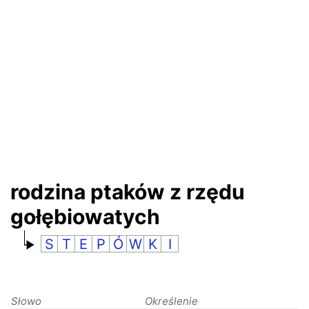
RANKINGI
rodzina ptaków z rzędu
gołębiowatych
S
T
E
P
Ó
W
K
I
Słowo
Określenie