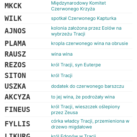
RANKINGI
Międzynarodowy Komitet
MKCK
Czerwonego Krzyża
WILK
spotkał Czerwonego Kapturka
kolonia założona przez Eolów na
AJNOS
wybrzeżu Tracji
PLAMA
kropla czerwonego wina na obrusie
RAUSZ
wina wina
REZOS
król Tracji, syn Euterpe
SITON
król Tracji
USZKA
dodatek do czerwonego barszczu
AKCYZA
to jej wina, że podrożały wina
król Tracji, wieszczek oślepiony
FINEUS
przez Zeusa
córka władcy Tracji, przemieniona w
FYLLIS
drzewo migdałowe
LIKURG
król Edonów w Tracji