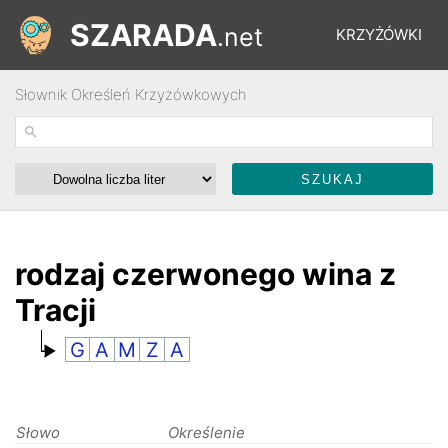
SZARADA
.net
KRZYŻÓWKI
Słownik Określeń Krzyżówkowych
REBUSY
ŁAMIGŁÓWKI
WYŚCIGI
rodzaj czerwonego wina z
Tracji
SŁOWNIK
G
A
M
Z
A
FORUM
Słowo
Określenie