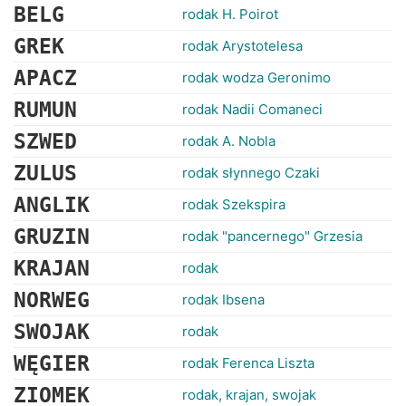
BELG
rodak H. Poirot
GREK
rodak Arystotelesa
APACZ
rodak wodza Geronimo
RUMUN
rodak Nadii Comaneci
SZWED
rodak A. Nobla
ZULUS
rodak słynnego Czaki
ANGLIK
rodak Szekspira
GRUZIN
rodak "pancernego" Grzesia
KRAJAN
rodak
NORWEG
rodak Ibsena
SWOJAK
rodak
WĘGIER
rodak Ferenca Liszta
ZIOMEK
rodak, krajan, swojak