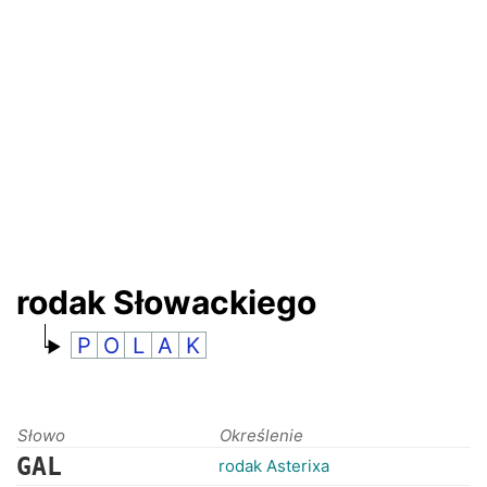
RANKINGI
rodak Słowackiego
P
O
L
A
K
Słowo
Określenie
GAL
rodak Asterixa