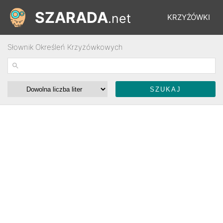
SZARADA
.net
KRZYŻÓWKI
Słownik Określeń Krzyżówkowych
REBUSY
ŁAMIGŁÓWKI
WYŚCIGI
SŁOWNIK
FORUM