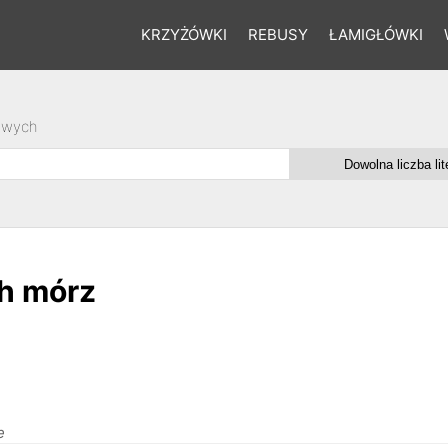
KRZYŻÓWKI
REBUSY
ŁAMIGŁÓWKI
owych
ch mórz
e