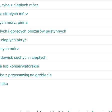
 ryba z ciepłych mórz
ba ciepłych mórz
łych mórz, pinna
płych i gorących obszarów pustynnych
 ciepłych okryć
epłych mórz
odowisk suchych i ciepłych
 lub konserwatorskie
yba z przyssawką na grzbiecie
tatku