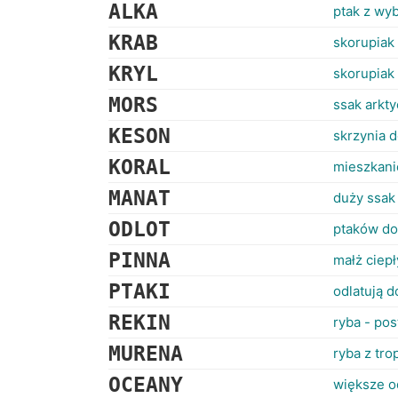
ALKA
ptak z wy
KRAB
skorupiak
KRYL
skorupiak
MORS
ssak arkt
KESON
skrzynia 
KORAL
mieszkani
MANAT
duży ssak
ODLOT
ptaków do
PINNA
małż ciepł
PTAKI
odlatują d
REKIN
ryba - po
MURENA
ryba z tro
OCEANY
większe o