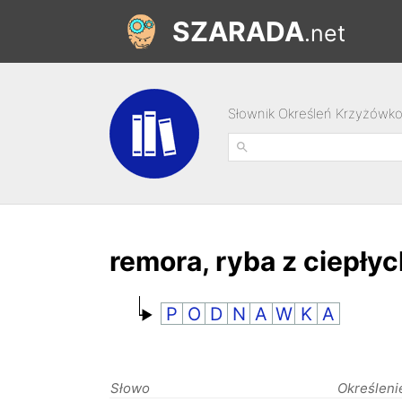
SZARADA
.net
Słownik Określeń Krzyżówk
remora, ryba z ciepły
P
O
D
N
A
W
K
A
Słowo
Określeni