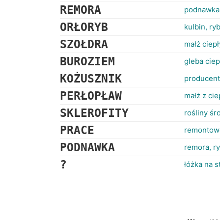
REMORA
podnawka,
ORŁORYB
kulbin, ry
SZOŁDRA
małż ciep
BUROZIEM
gleba cie
KOŻUSZNIK
producent
PERŁOPŁAW
małż z ci
SKLEROFITY
rośliny śr
PRACE
remontowe
PODNAWKA
remora, r
?
łóżka na s