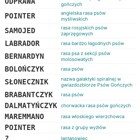
ODPRAWA
gończych
angielska rasa psów
POINTER
myśliwskich
rasa rosyjskich psów
SAMOJED
zaprzęgowych
LABRADOR
rasa bardzo łagodnych psów
rasa psa z sekcji psów
BERNARDYN
molosowatych
BOLOŃCZYK
rasa psów
nazwa galaktyki spiralnej w
SŁONECZNIK
gwiazdozbiorze Psów Gończych
BRABANTCZYK
rasa psów
DALMATYŃCZYK
chorwacka rasa psów gończych
MAREMMANO
rasa włoskiego wierzchowca
POINTER
rasa z grupy wyżłów
?
lantanowiec