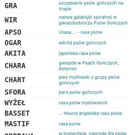
RANKINGI
szczekanie psów gończych na
GRA
tropie
nazwa galaktyki spiralnej w
WIR
gwiazdozbiorze Psów Gończych
APSO
Lhasa ... - rasa psów
OGAR
wśród psów gończych
AKITA
japońska rasa psów
gwiazda w Psach Gończych,
CHARA
Asterion
pies myśliwski z grupy psów
CHART
gończych
SFORA
para psów gończych
WYŻEŁ
rasa psów myśliwskich
BASSET
... Hound angielska rasa psów
MASTIF
rasa psów
w łowiectwie, nagroda dla psów