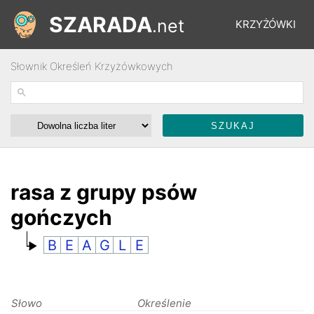
SZARADA
.net
KRZYŻÓWKI
Słownik Określeń Krzyżówkowych
REBUSY
ŁAMIGŁÓWKI
WYŚCIGI
rasa z grupy psów
gończych
SŁOWNIK
B
E
A
G
L
E
FORUM
Słowo
Określenie