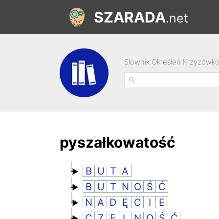
SZARADA
.net
Słownik Określeń Krzyżówk
pyszałkowatość
B
U
T
A
B
U
T
N
O
Ś
Ć
N
A
D
Ę
C
I
E
C
Z
E
L
N
O
Ś
Ć