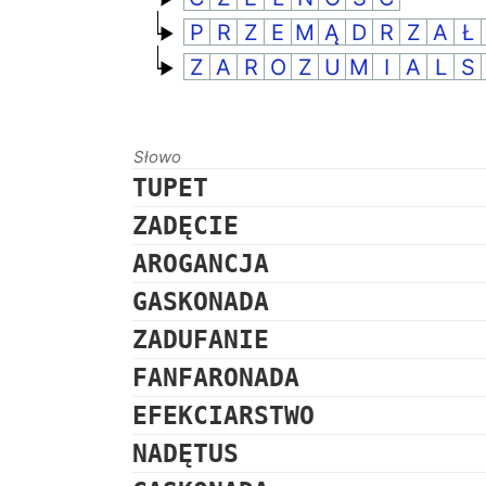
P
R
Z
E
M
Ą
D
R
Z
A
Ł
Z
A
R
O
Z
U
M
I
A
L
S
Słowo
TUPET
ZADĘCIE
AROGANCJA
GASKONADA
ZADUFANIE
FANFARONADA
EFEKCIARSTWO
NADĘTUS