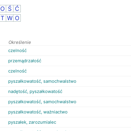
O
Ś
Ć
T
W
O
Określenie
czelność
przemądrzałość
czelność
pyszałkowatość, samochwalstwo
nadętość, pyszałkowatość
pyszałkowatość, samochwalstwo
pyszałkowatość, ważniactwo
pyszałek, zarozumialec