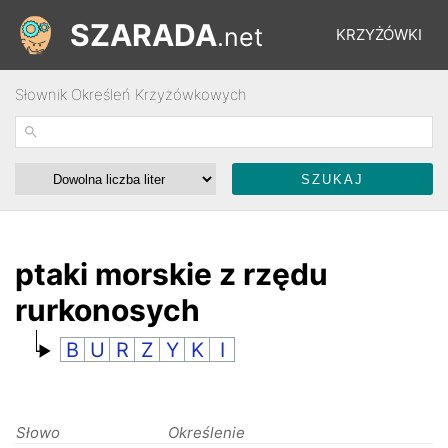
SZARADA
.net
KRZYŻÓWKI
Słownik Określeń Krzyżówkowych
REBUSY
ŁAMIGŁÓWKI
WYŚCIGI
ptaki morskie z rzędu
rurkonosych
SŁOWNIK
B
U
R
Z
Y
K
I
FORUM
Słowo
Określenie