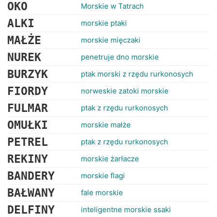
RANKINGI
OKO
Morskie w Tatrach
ALKI
morskie ptaki
MAŁŻE
morskie mięczaki
NUREK
penetruje dno morskie
BURZYK
ptak morski z rzędu rurkonosych
FIORDY
norweskie zatoki morskie
FULMAR
ptak z rzędu rurkonosych
OMUŁKI
morskie małże
PETREL
ptak z rzędu rurkonosych
REKINY
morskie żarłacze
BANDERY
morskie flagi
BAŁWANY
fale morskie
DELFINY
inteligentne morskie ssaki