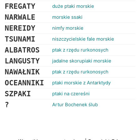
FREGATY
duże ptaki morskie
NARWALE
morskie ssaki
NEREIDY
nimfy morskie
TSUNAMI
niszczycielskie fale morskie
ALBATROS
ptak z rzędu rurkonosych
LANGUSTY
jadalne skorupiaki morskie
NAWAŁNIK
ptak z rzędu rurkonosych
OCEANNIKI
ptaki morskie z Antarktydy
SZPAKI
ptaki na czereśni
?
Artur Bochenek ślub