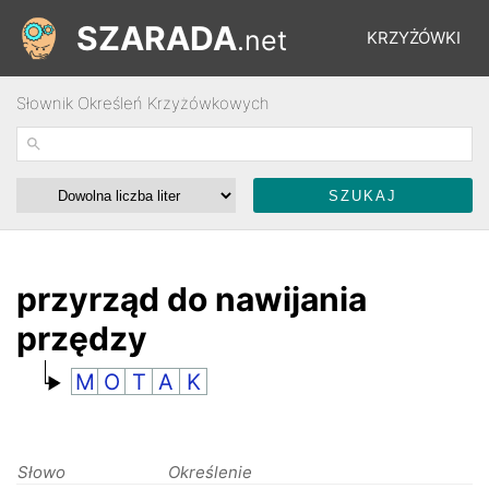
SZARADA
.net
KRZYŻÓWKI
Słownik Określeń Krzyżówkowych
REBUSY
ŁAMIGŁÓWKI
WYŚCIGI
przyrząd do nawijania
przędzy
SŁOWNIK
M
O
T
A
K
FORUM
Słowo
Określenie