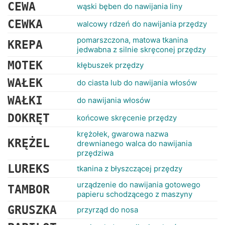
RANKINGI
CEWA
wąski bęben do nawijania liny
CEWKA
walcowy rdzeń do nawijania przędzy
pomarszczona, matowa tkanina
KREPA
jedwabna z silnie skręconej przędzy
MOTEK
kłębuszek przędzy
WAŁEK
do ciasta lub do nawijania włosów
WAŁKI
do nawijania włosów
DOKRĘT
końcowe skręcenie przędzy
krężołek, gwarowa nazwa
KRĘŻEL
drewnianego walca do nawijania
przędziwa
LUREKS
tkanina z błyszczącej przędzy
urządzenie do nawijania gotowego
TAMBOR
papieru schodzącego z maszyny
GRUSZKA
przyrząd do nosa