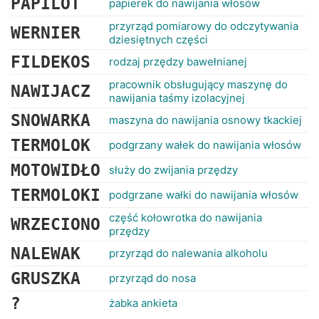
PAPILOT
papierek do nawijania włosów
przyrząd pomiarowy do odczytywania
WERNIER
dziesiętnych części
FILDEKOS
rodzaj przędzy bawełnianej
pracownik obsługujący maszynę do
NAWIJACZ
nawijania taśmy izolacyjnej
SNOWARKA
maszyna do nawijania osnowy tkackiej
TERMOLOK
podgrzany wałek do nawijania włosów
MOTOWIDŁO
służy do zwijania przędzy
TERMOLOKI
podgrzane wałki do nawijania włosów
część kołowrotka do nawijania
WRZECIONO
przędzy
NALEWAK
przyrząd do nalewania alkoholu
GRUSZKA
przyrząd do nosa
?
żabka ankieta