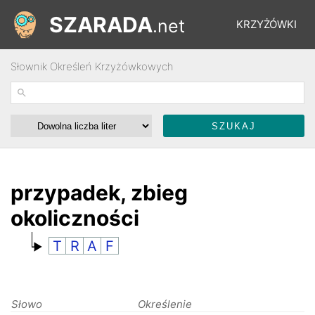
SZARADA
.net
KRZYŻÓWKI
Słownik Określeń Krzyżówkowych
REBUSY
ŁAMIGŁÓWKI
WYŚCIGI
przypadek, zbieg
okoliczności
SŁOWNIK
T
R
A
F
FORUM
Słowo
Określenie