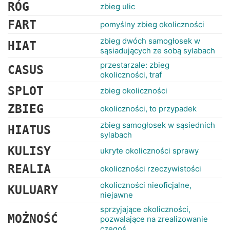
RANKINGI
RÓG
zbieg ulic
FART
pomyślny zbieg okoliczności
zbieg dwóch samogłosek w
HIAT
sąsiadujących ze sobą sylabach
przestarzale: zbieg
CASUS
okoliczności, traf
SPLOT
zbieg okoliczności
ZBIEG
okoliczności, to przypadek
zbieg samogłosek w sąsiednich
HIATUS
sylabach
KULISY
ukryte okoliczności sprawy
REALIA
okoliczności rzeczywistości
okoliczności nieoficjalne,
KULUARY
niejawne
sprzyjające okoliczności,
MOŻNOŚĆ
pozwalające na zrealizowanie
czegoś