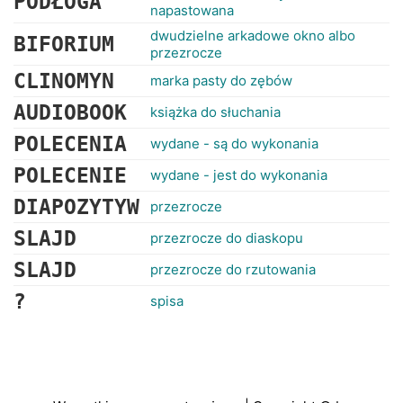
PODŁOGA
napastowana
dwudzielne arkadowe okno albo
BIFORIUM
przezrocze
CLINOMYN
marka pasty do zębów
AUDIOBOOK
książka do słuchania
POLECENIA
wydane - są do wykonania
POLECENIE
wydane - jest do wykonania
DIAPOZYTYW
przezrocze
SLAJD
przezrocze do diaskopu
SLAJD
przezrocze do rzutowania
?
spisa