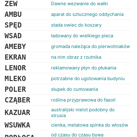
RANKINGI
ZEW
Dawne wezwanie do walki
AMBU
aparat do sztucznego oddychania
SPĘD
stada owiec do koszary
WSAD
ładowany do wielkiego pieca
AMEBY
gromada należąca do pierwotniaków
EKRAN
na nim obraz z rzutnika
LENOR
reklamowany płyn do płukania
MLEKO
potrzabne do ugotowania budyniu
POLER
słupek do cumowania
CZĄBER
roślina przyprawowa do fasoli
australijski nielot podobny do
KAZUAR
strusia
WSUWKA
cienka, metalowa spinka do włosów
od czasu do czasu bywa