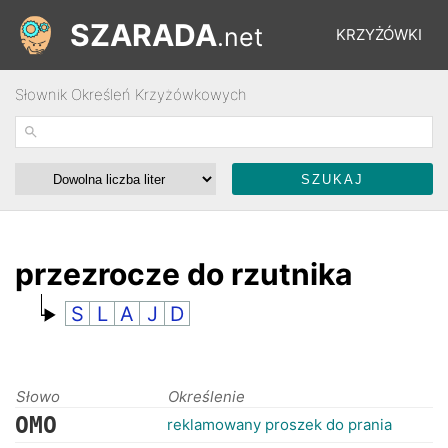
SZARADA
.net
KRZYŻÓWKI
Słownik Określeń Krzyżówkowych
REBUSY
ŁAMIGŁÓWKI
WYŚCIGI
przezrocze do rzutnika
S
L
A
J
D
SŁOWNIK
FORUM
Słowo
Określenie
OMO
reklamowany proszek do prania