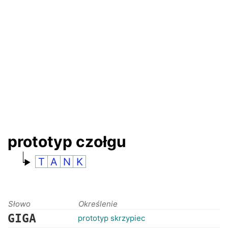
RANKINGI
prototyp czołgu
T
A
N
K
Słowo
Określenie
GIGA
prototyp skrzypiec