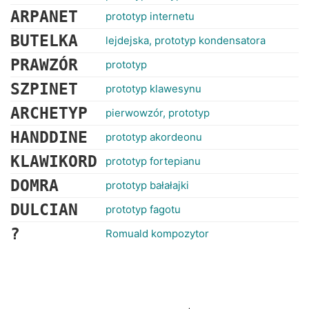
ARPANET
prototyp internetu
BUTELKA
lejdejska, prototyp kondensatora
PRAWZÓR
prototyp
SZPINET
prototyp klawesynu
ARCHETYP
pierwowzór, prototyp
HANDDINE
prototyp akordeonu
KLAWIKORD
prototyp fortepianu
DOMRA
prototyp bałałajki
DULCIAN
prototyp fagotu
?
Romuald kompozytor