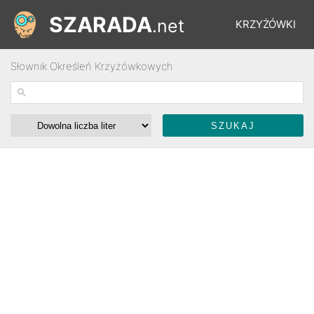
SZARADA
.net
KRZYŻÓWKI
Słownik Określeń Krzyżówkowych
REBUSY
ŁAMIGŁÓWKI
WYŚCIGI
SŁOWNIK
FORUM