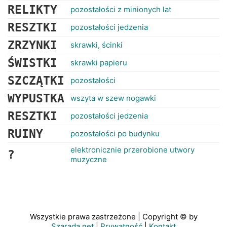
RELIKTY
pozostałości z minionych lat
RESZTKI
pozostałości jedzenia
ZRZYNKI
skrawki, ścinki
ŚWISTKI
skrawki papieru
SZCZĄTKI
pozostałości
WYPUSTKA
wszyta w szew nogawki
RESZTKI
pozostałości jedzenia
RUINY
pozostałości po budynku
elektronicznie przerobione utwory
?
muzyczne
Wszystkie prawa zastrzeżone | Copyright © by
Szarada.net
|
Prywatność
|
Kontakt