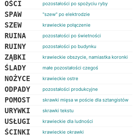
RANKINGI
OŚCI
pozostałości po spożyciu ryby
SPAW
"szew" po elektrodzie
SZEW
krawieckie połączenie
RUINA
pozostałości po świetności
RUINY
pozostałości po budynku
ZĄBKI
krawieckie obszycie, namiastka koronki
ŚLADY
małe pozostałości czegoś
NOŻYCE
krawieckie ostre
ODPADY
pozostałości produkcyjne
POMOST
skrawki mięsa w poście dla sztangistów
URYWKI
skrawki tekstu
USŁUGI
krawieckie dla ludności
ŚCINKI
krawieckie okrawki