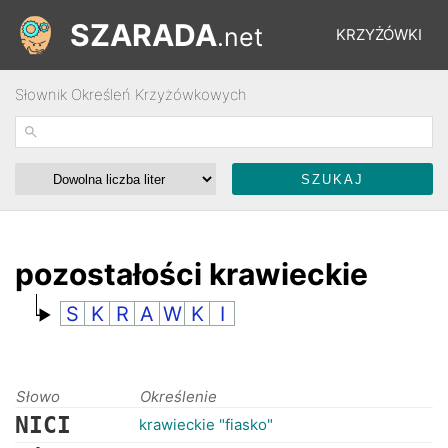
SZARADA
.net
KRZYŻÓWKI
Słownik Określeń Krzyżówkowych
REBUSY
ŁAMIGŁÓWKI
WYŚCIGI
pozostałości krawieckie
S
K
R
A
W
K
I
SŁOWNIK
FORUM
Słowo
Określenie
NICI
krawieckie "fiasko"