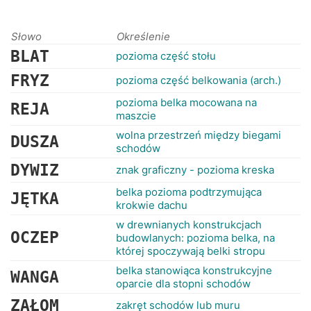
RANKINGI
Słowo
Określenie
BLAT
pozioma część stołu
FRYZ
pozioma część belkowania (arch.)
pozioma belka mocowana na
REJA
maszcie
wolna przestrzeń między biegami
DUSZA
schodów
DYWIZ
znak graficzny - pozioma kreska
belka pozioma podtrzymująca
JĘTKA
krokwie dachu
w drewnianych konstrukcjach
OCZEP
budowlanych: pozioma belka, na
której spoczywają belki stropu
belka stanowiąca konstrukcyjne
WANGA
oparcie dla stopni schodów
ZAŁOM
zakręt schodów lub muru