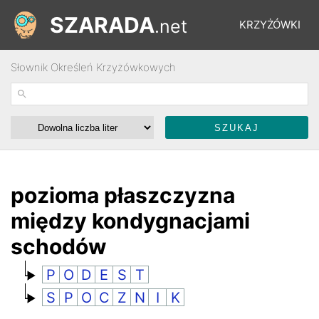
SZARADA
.net
KRZYŻÓWKI
Słownik Określeń Krzyżówkowych
REBUSY
ŁAMIGŁÓWKI
WYŚCIGI
pozioma płaszczyzna
między kondygnacjami
SŁOWNIK
schodów
P
O
D
E
S
T
FORUM
S
P
O
C
Z
N
I
K