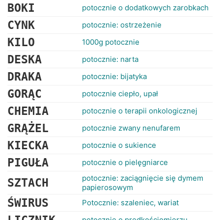
BOKI
potocznie o dodatkowych zarobkach
CYNK
potocznie: ostrzeżenie
KILO
1000g potocznie
DESKA
potocznie: narta
DRAKA
potocznie: bijatyka
GORĄC
potocznie ciepło, upał
CHEMIA
potocznie o terapii onkologicznej
GRĄŻEL
potocznie zwany nenufarem
KIECKA
potocznie o sukience
PIGUŁA
potocznie o pielęgniarce
potocznie: zaciągnięcie się dymem
SZTACH
papierosowym
ŚWIRUS
Potocznie: szaleniec, wariat
potocznie o prędkościomierzu