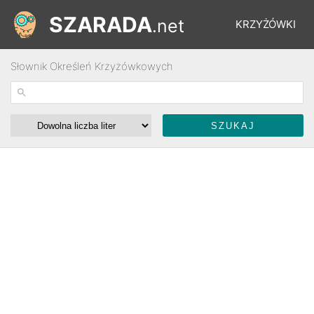
SZARADA
.net
KRZYŻÓWKI
Słownik Określeń Krzyżówkowych
REBUSY
ŁAMIGŁÓWKI
WYŚCIGI
SŁOWNIK
FORUM