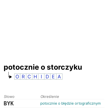
RANKINGI
potocznie o storczyku
O
R
C
H
I
D
E
A
Słowo
Określenie
BYK
potocznie o błędzie ortograficznym