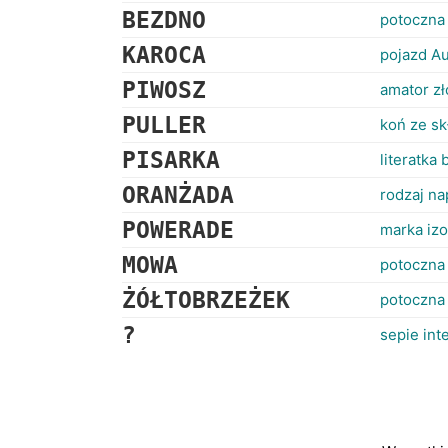
BEZDNO
potoczna 
KAROCA
pojazd A
PIWOSZ
amator zł
PULLER
koń ze sk
PISARKA
literatka
ORANŻADA
rodzaj n
POWERADE
marka iz
MOWA
potoczna
ŻÓŁTOBRZEŻEK
potoczna
?
sepie int