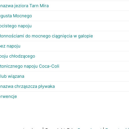
nazwa jeziora Tarn Mira
ugusta Mocnego
ocistego napoju
łonnościami do mocnego ciągnięcia w galopie
 bez napoju
apoju chłodzącego
otonicznego napoju Coca-Coli
 lub wiązana
 nazwa chrząszcza pływaka
erwencje