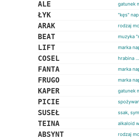
ALE
gatunek 
ŁYK
"kęs" nap
ARAK
rodzaj m
BEAT
muzyka "
LIFT
marka na
COSEL
hrabina .
FANTA
marka na
FRUGO
marka na
KAPER
gatunek 
PICIE
spożywan
SUSEŁ
ssak, sy
TEINA
alkaloid 
ABSYNT
rodzaj m