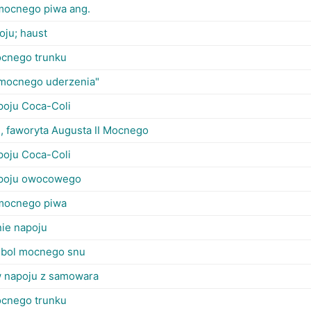
mocnego piwa ang.
oju; haust
ocnego trunku
mocnego uderzenia"
poju Coca-Coli
.., faworyta Augusta II Mocnego
poju Coca-Coli
poju owocowego
mocnego piwa
ie napoju
mbol mocnego snu
w napoju z samowara
ocnego trunku