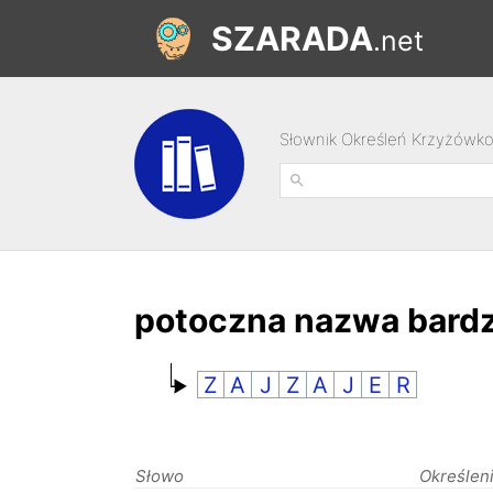
SZARADA
.net
Słownik Określeń Krzyżówk
potoczna nazwa bard
Z
A
J
Z
A
J
E
R
Słowo
Określen