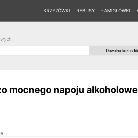
KRZYŻÓWKI
REBUSY
ŁAMIGŁÓWKI
owych
zo mocnego napoju alkoholow
ie