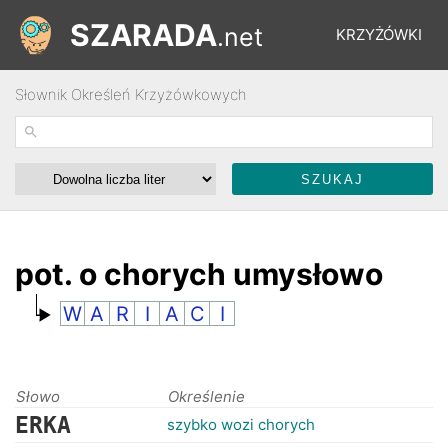
SZARADA
.net
KRZYŻÓWKI
Słownik Określeń Krzyżówkowych
REBUSY
ŁAMIGŁÓWKI
WYŚCIGI
pot. o chorych umysłowo
W
A
R
I
A
C
I
SŁOWNIK
FORUM
Słowo
Określenie
ERKA
szybko wozi chorych