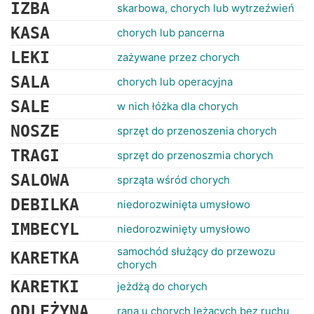
RANKINGI
IZBA
skarbowa, chorych lub wytrzeźwień
KASA
chorych lub pancerna
LEKI
zażywane przez chorych
SALA
chorych lub operacyjna
SALE
w nich łóżka dla chorych
NOSZE
sprzęt do przenoszenia chorych
TRAGI
sprzęt do przenoszmia chorych
SALOWA
sprząta wśród chorych
DEBILKA
niedorozwinięta umysłowo
IMBECYL
niedorozwinięty umysłowo
samochód służący do przewozu
KARETKA
chorych
KARETKI
jeżdżą do chorych
ODLEŻYNA
rana u chorych leżących bez ruchu