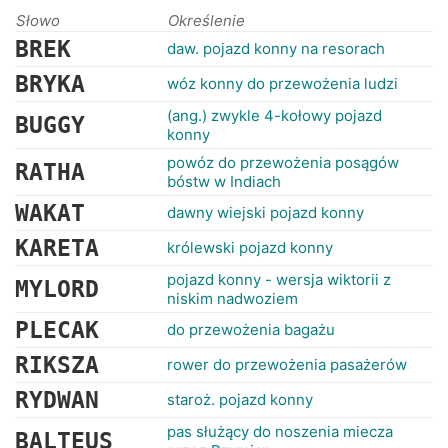
RANKINGI
Słowo
Określenie
BREK
daw. pojazd konny na resorach
BRYKA
wóz konny do przewożenia ludzi
(ang.) zwykle 4-kołowy pojazd
BUGGY
konny
powóz do przewożenia posągów
RATHA
bóstw w Indiach
WAKAT
dawny wiejski pojazd konny
KARETA
królewski pojazd konny
pojazd konny - wersja wiktorii z
MYLORD
niskim nadwoziem
PLECAK
do przewożenia bagażu
RIKSZA
rower do przewożenia pasażerów
RYDWAN
staroż. pojazd konny
pas służący do noszenia miecza
BALTEUS