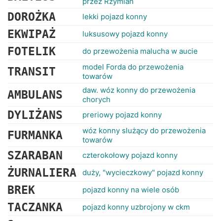
przez Rzymian
DOROŻKA
lekki pojazd konny
EKWIPAŻ
luksusowy pojazd konny
FOTELIK
do przewożenia malucha w aucie
model Forda do przewożenia
TRANSIT
towarów
daw. wóz konny do przewożenia
AMBULANS
chorych
DYLIŻANS
preriowy pojazd konny
wóz konny slużący do przewożenia
FURMANKA
towarów
SZARABAN
czterokołowy pojazd konny
ŻURNALIERA
duży, "wycieczkowy" pojazd konny
BREK
pojazd konny na wiele osób
TACZANKA
pojazd konny uzbrojony w ckm