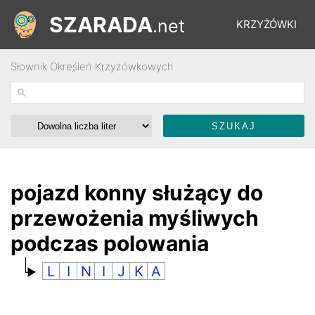
SZARADA
.net
KRZYŻÓWKI
Słownik Określeń Krzyżówkowych
REBUSY
ŁAMIGŁÓWKI
WYŚCIGI
pojazd konny służący do
przewożenia myśliwych
SŁOWNIK
podczas polowania
L
I
N
I
J
K
A
FORUM