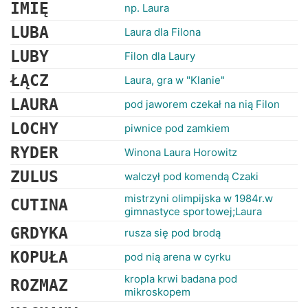
RANKINGI
IMIĘ
np. Laura
LUBA
Laura dla Filona
LUBY
Filon dla Laury
ŁĄCZ
Laura, gra w "Klanie"
LAURA
pod jaworem czekał na nią Filon
LOCHY
piwnice pod zamkiem
RYDER
Winona Laura Horowitz
ZULUS
walczył pod komendą Czaki
mistrzyni olimpijska w 1984r.w
CUTINA
gimnastyce sportowej;Laura
GRDYKA
rusza się pod brodą
KOPUŁA
pod nią arena w cyrku
kropla krwi badana pod
ROZMAZ
mikroskopem