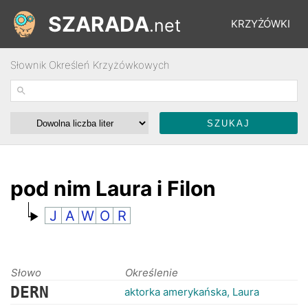
SZARADA
.net
KRZYŻÓWKI
Słownik Określeń Krzyżówkowych
REBUSY
ŁAMIGŁÓWKI
WYŚCIGI
pod nim Laura i Filon
J
A
W
O
R
SŁOWNIK
FORUM
Słowo
Określenie
DERN
aktorka amerykańska, Laura