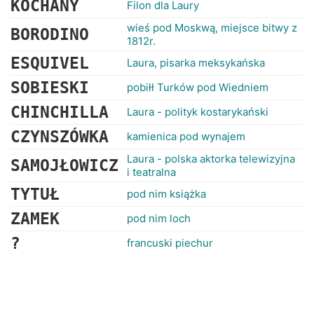
KOCHANY
Filon dla Laury
wieś pod Moskwą, miejsce bitwy z
BORODINO
1812r.
ESQUIVEL
Laura, pisarka meksykańska
SOBIESKI
pobiłł Turków pod Wiedniem
CHINCHILLA
Laura - polityk kostarykański
CZYNSZÓWKA
kamienica pod wynajem
Laura - polska aktorka telewizyjna
SAMOJŁOWICZ
i teatralna
TYTUŁ
pod nim książka
ZAMEK
pod nim loch
?
francuski piechur