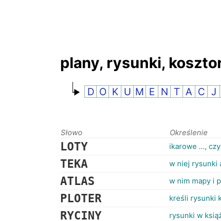
plany, rysunki, koszto
D
O
K
U
M
E
N
T
A
C
J
Słowo
Określenie
LOTY
ikarowe ..., cz
TEKA
w niej rysunki 
ATLAS
w nim mapy i p
PLOTER
kreśli rysunk
RYCINY
rysunki w ksią