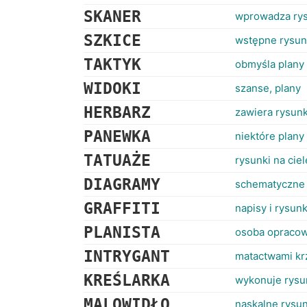
SKANER
wprowadza rys
SZKICE
wstępne rysunk
TAKTYK
obmyśla plany
WIDOKI
szanse, plany
HERBARZ
zawiera rysunk
PANEWKA
niektóre plany 
TATUAŻE
rysunki na ciel
DIAGRAMY
schematyczne 
GRAFFITI
napisy i rysun
PLANISTA
osoba opracow
INTRYGANT
matactwami krz
KREŚLARKA
wykonuje rysu
MALOWIDŁO
naskalne rysun