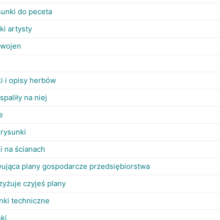
unki do peceta
i artysty
 wojen
i i opisy herbów
spaliły na niej
e
rysunki
ki na ścianach
ująca plany gospodarcze przedsiębiorstwa
yżuje czyjeś plany
nki techniczne
ki