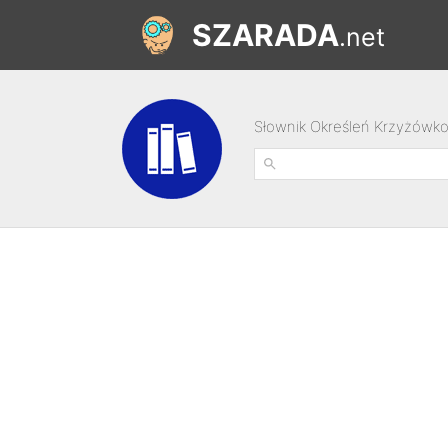
SZARADA
.net
Słownik Określeń Krzyżówk