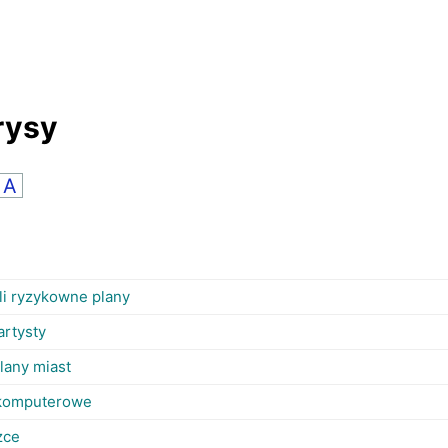
rysy
A
yli ryzykowne plany
artysty
lany miast
i komputerowe
żce