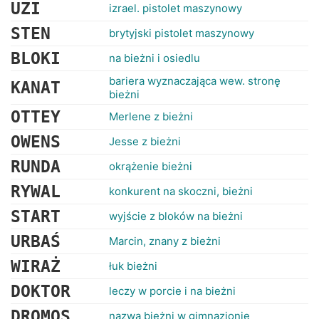
RANKINGI
UZI
izrael. pistolet maszynowy
STEN
brytyjski pistolet maszynowy
BLOKI
na bieżni i osiedlu
bariera wyznaczająca wew. stronę
KANAT
bieżni
OTTEY
Merlene z bieżni
OWENS
Jesse z bieżni
RUNDA
okrążenie bieżni
RYWAL
konkurent na skoczni, bieżni
START
wyjście z bloków na bieżni
URBAŚ
Marcin, znany z bieżni
WIRAŻ
łuk bieżni
DOKTOR
leczy w porcie i na bieżni
DROMOS
nazwa bieżni w gimnazjonie