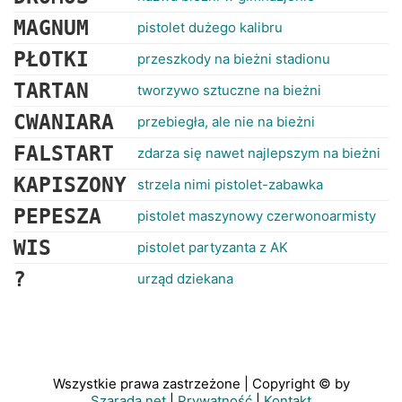
MAGNUM
pistolet dużego kalibru
PŁOTKI
przeszkody na bieżni stadionu
TARTAN
tworzywo sztuczne na bieżni
CWANIARA
przebiegła, ale nie na bieżni
FALSTART
zdarza się nawet najlepszym na bieżni
KAPISZONY
strzela nimi pistolet-zabawka
PEPESZA
pistolet maszynowy czerwonoarmisty
WIS
pistolet partyzanta z AK
?
urząd dziekana
Wszystkie prawa zastrzeżone | Copyright © by
Szarada.net
|
Prywatność
|
Kontakt