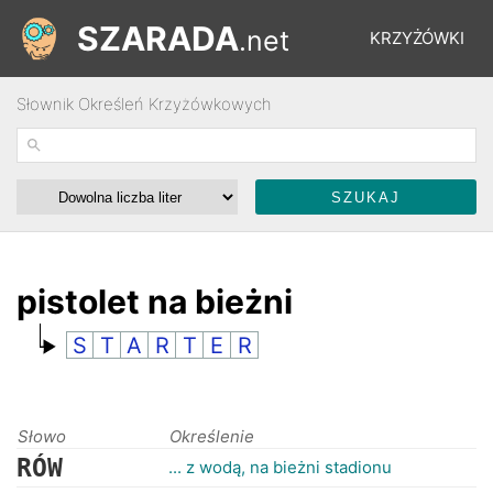
SZARADA
.net
KRZYŻÓWKI
Słownik Określeń Krzyżówkowych
REBUSY
ŁAMIGŁÓWKI
WYŚCIGI
pistolet na bieżni
S
T
A
R
T
E
R
SŁOWNIK
FORUM
Słowo
Określenie
RÓW
... z wodą, na bieżni stadionu