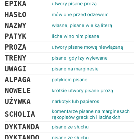
RANKINGI
EPIKA
utwory pisane prozą
HASŁO
mówione przed odzewem
NAZWY
własne, pisane wielką literą
PATYK
liche wino nim pisane
PROZA
utwory pisane mową niewiązaną
TRENY
pisane, gdy łzy wylewane
UWAGI
pisane na marginesie
ALPAGA
patykiem pisane
NOWELE
krótkie utwory pisane prozą
UŻYWKA
narkotyk lub papieros
komentarze pisane na marginesach
SCHOLIA
rękopisów greckich i łacińskich
DYKTANDA
pisane ze słuchu
DYKTANDO
pisane ze słuchu