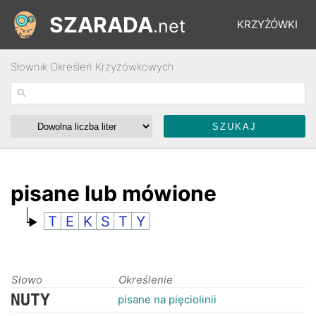
SZARADA
.net
KRZYŻÓWKI
Słownik Określeń Krzyżówkowych
REBUSY
ŁAMIGŁÓWKI
WYŚCIGI
pisane lub mówione
T
E
K
S
T
Y
SŁOWNIK
FORUM
Słowo
Określenie
NUTY
pisane na pięciolinii