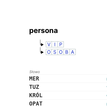
persona
V
I
P
O
S
O
B
A
Słowo
MER
TUZ
KRÓL
OPAT