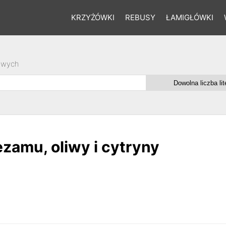
KRZYŻÓWKI
REBUSY
ŁAMIGŁÓWKI
owych
ezamu, oliwy i cytryny
e