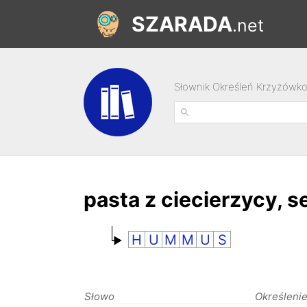
SZARADA
.net
Słownik Określeń Krzyżówk
pasta z ciecierzycy, s
H
U
M
M
U
S
Słowo
Określeni