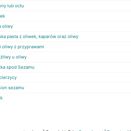
yny lub octu
jek
a oliwy
ka pasta z oliwek, kaparów oraz oliwy
 i oliwy z przyprawami
żliwy u oliwy
stka spod Sezamu
ecierzycy
sion sezamu
uk