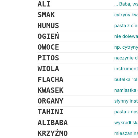
ALI
... Baba, 
SMAK
cytryny k
HUMUS
pasta z ci
OGIEŃ
nie dolewa
OWOCE
np. cytryn
PITOS
naczynie d
WIOLA
instrument
FLACHA
butelka "ol
KWASEK
namiastka 
ORGANY
słynny ins
TAHINI
pasta z na
ALIBABA
wykradł s
KRZYŻMO
mieszanina