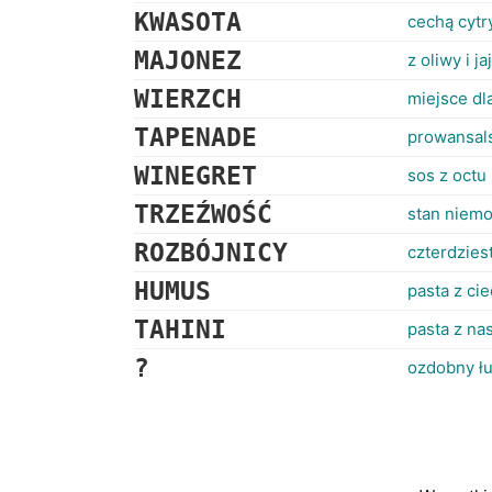
KWASOTA
cechą cytr
MAJONEZ
z oliwy i ja
WIERZCH
miejsce dl
TAPENADE
prowansals
WINEGRET
sos z octu
TRZEŹWOŚĆ
stan niemo
ROZBÓJNICY
czterdzie
HUMUS
pasta z ci
TAHINI
pasta z na
?
ozdobny ł