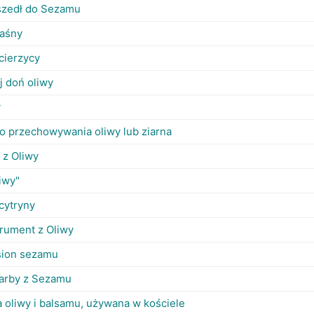
wszedł do Sezamu
waśny
ecierzycy
j doń oliwy
y
o przechowywania oliwy lub ziarna
 z Oliwy
iwy"
cytryny
trument z Oliwy
sion sezamu
karby z Sezamu
 oliwy i balsamu, używana w kościele