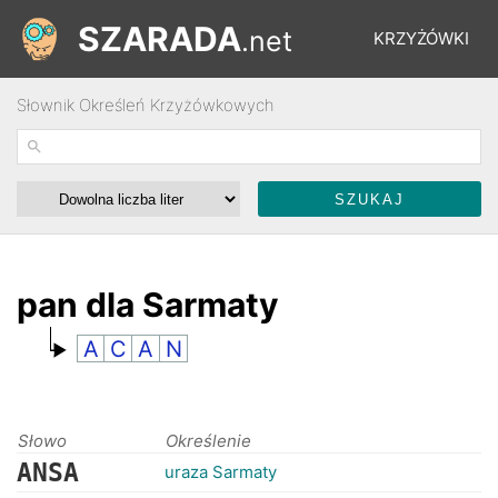
SZARADA
.net
KRZYŻÓWKI
Słownik Określeń Krzyżówkowych
REBUSY
ŁAMIGŁÓWKI
WYŚCIGI
pan dla Sarmaty
A
C
A
N
SŁOWNIK
FORUM
Słowo
Określenie
ANSA
uraza Sarmaty