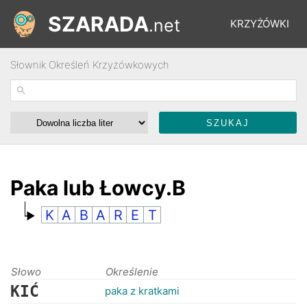
SZARADA
.net
KRZYŻÓWKI
Słownik Określeń Krzyżówkowych
REBUSY
ŁAMIGŁÓWKI
WYŚCIGI
Paka lub Łowcy.B
K
A
B
A
R
E
T
SŁOWNIK
FORUM
Słowo
Określenie
KIĆ
paka z kratkami