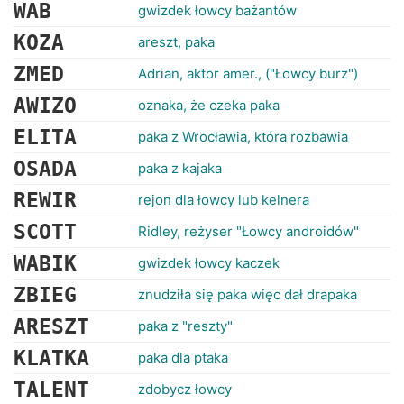
RANKINGI
WAB
gwizdek łowcy bażantów
KOZA
areszt, paka
ZMED
Adrian, aktor amer., ("Łowcy burz")
AWIZO
oznaka, że czeka paka
ELITA
paka z Wrocławia, która rozbawia
OSADA
paka z kajaka
REWIR
rejon dla łowcy lub kelnera
SCOTT
Ridley, reżyser "Łowcy androidów"
WABIK
gwizdek łowcy kaczek
ZBIEG
znudziła się paka więc dał drapaka
ARESZT
paka z "reszty"
KLATKA
paka dla ptaka
TALENT
zdobycz łowcy