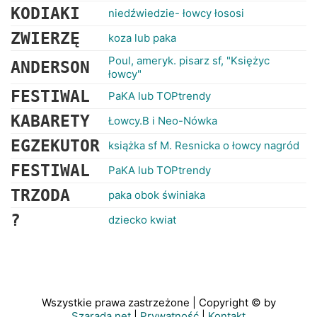
KODIAKI
niedźwiedzie- łowcy łososi
ZWIERZĘ
koza lub paka
Poul, ameryk. pisarz sf, "Księżyc
ANDERSON
łowcy"
FESTIWAL
PaKA lub TOPtrendy
KABARETY
Łowcy.B i Neo-Nówka
EGZEKUTOR
książka sf M. Resnicka o łowcy nagród
FESTIWAL
PaKA lub TOPtrendy
TRZODA
paka obok świniaka
?
dziecko kwiat
Wszystkie prawa zastrzeżone | Copyright © by
Szarada.net
|
Prywatność
|
Kontakt