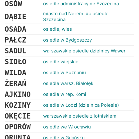
RANKINGI
OSÓW
osiedle administracyjne Szczecina
miasto nad Nerem lub osiedle
DĄBIE
Szczecina
OSADA
osiedle, wieś
PAŁCZ
osiedle w Bydgoszczy
SADUL
warszawskie osiedle dzielnicy Wawer
SIOŁO
osiedle wiejskie
WILDA
osiedle w Poznaniu
ŻERAŃ
osiedle warsz. Białołęki
AJKINO
osiedle w rep. Komi
KOZINY
osiedle w Łodzi (dzielnica Polesie)
OKĘCIE
warszawskie osiedle z lotniskiem
OPORÓW
osiedle we Wrocławiu
ORUNIA
osiedle w Gdańsku