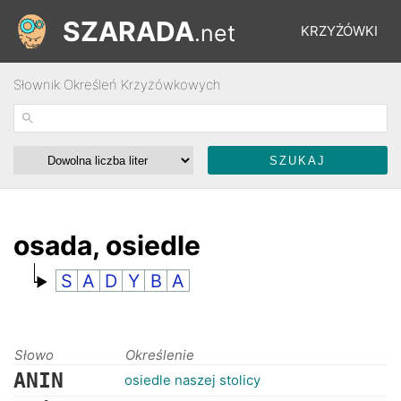
SZARADA
.net
KRZYŻÓWKI
Słownik Określeń Krzyżówkowych
REBUSY
ŁAMIGŁÓWKI
WYŚCIGI
osada, osiedle
S
A
D
Y
B
A
SŁOWNIK
FORUM
Słowo
Określenie
ANIN
osiedle naszej stolicy