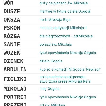
RANKINGI
WÓR
duży na plecach św. Mikołaja
DUSZE
martwe w tytule dzieła Gogola
OKSZA
herb Mikołaja Reja
PSKÓW
miejsce abdykacji Mikołaja II
RÓZGA
dla niegrzecznych - od Mikołaja
SANIE
pojazd św. Mikołaja
WÓZEK
tytuł opowiadania Nikołaja Gogola
OŻENEK
dzieło Gogola
ABDULIN
kupiec z komedii M.Gogola 'Rewizor'
polska odmiana epigramatu
FIGLIKI
stworzona przez Mikołaja Reja
MIKOŁAJ
imię Gogola
PORTRET
tytuł opowiadania Nikołaja Gogola
PREZENT
od św. Mikołaja