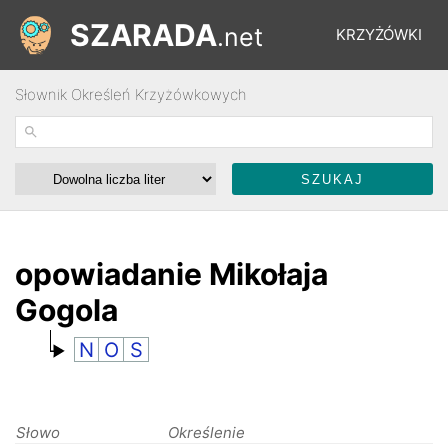
SZARADA
.net
KRZYŻÓWKI
Słownik Określeń Krzyżówkowych
REBUSY
ŁAMIGŁÓWKI
WYŚCIGI
opowiadanie Mikołaja
Gogola
SŁOWNIK
N
O
S
FORUM
Słowo
Określenie