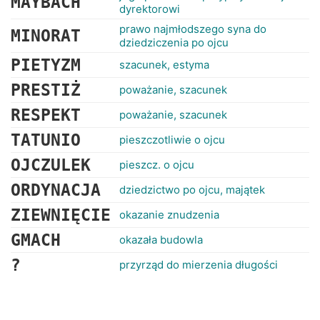
MAYBACH
dyrektorowi
prawo najmłodszego syna do
MINORAT
dziedziczenia po ojcu
PIETYZM
szacunek, estyma
PRESTIŻ
poważanie, szacunek
RESPEKT
poważanie, szacunek
TATUNIO
pieszczotliwie o ojcu
OJCZULEK
pieszcz. o ojcu
ORDYNACJA
dziedzictwo po ojcu, majątek
ZIEWNIĘCIE
okazanie znudzenia
GMACH
okazała budowla
?
przyrząd do mierzenia długości