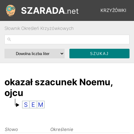
SZARADA
.net
KRZYŻÓWKI
Słownik Określeń Krzyżówkowych
REBUSY
ŁAMIGŁÓWKI
WYŚCIGI
okazał szacunek Noemu,
ojcu
SŁOWNIK
S
E
M
FORUM
Słowo
Określenie