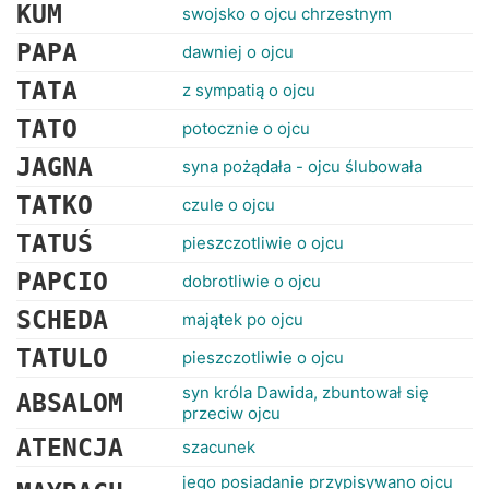
RANKINGI
KUM
swojsko o ojcu chrzestnym
PAPA
dawniej o ojcu
TATA
z sympatią o ojcu
TATO
potocznie o ojcu
JAGNA
syna pożądała - ojcu ślubowała
TATKO
czule o ojcu
TATUŚ
pieszczotliwie o ojcu
PAPCIO
dobrotliwie o ojcu
SCHEDA
majątek po ojcu
TATULO
pieszczotliwie o ojcu
syn króla Dawida, zbuntował się
ABSALOM
przeciw ojcu
ATENCJA
szacunek
jego posiadanie przypisywano ojcu