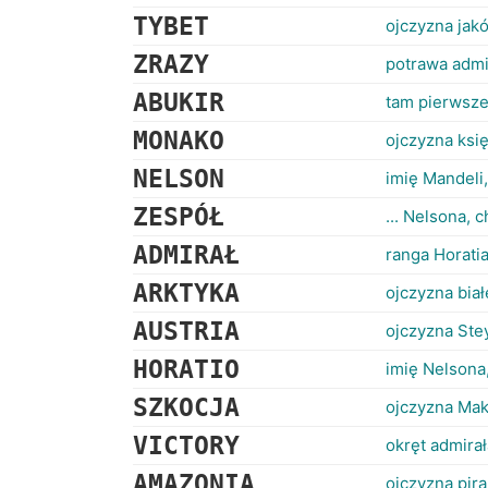
TYBET
ojczyzna jak
ZRAZY
potrawa admi
ABUKIR
tam pierwsze
MONAKO
ojczyzna księ
NELSON
imię Mandeli,
ZESPÓŁ
... Nelsona,
ADMIRAŁ
ranga Horati
ARKTYKA
ojczyzna bia
AUSTRIA
ojczyzna Stey
HORATIO
imię Nelsona
SZKOCJA
ojczyzna Mak
VICTORY
okręt admirał
AMAZONIA
ojczyzna pira