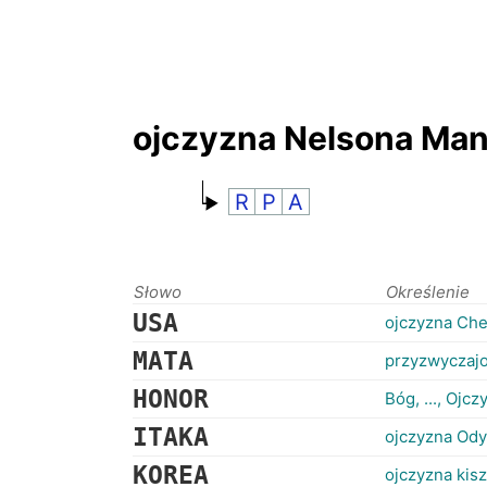
ojczyzna Nelsona Man
R
P
A
Słowo
Określenie
USA
ojczyzna Che
MATA
przyzwyczajo
HONOR
Bóg, ..., Ojc
ITAKA
ojczyzna Od
KOREA
ojczyzna kis