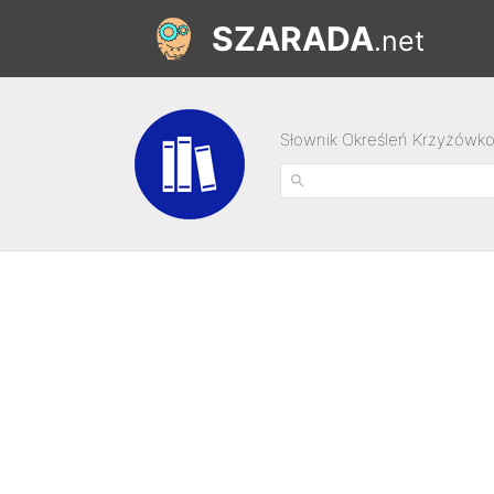
SZARADA
.net
Słownik Określeń Krzyżówk