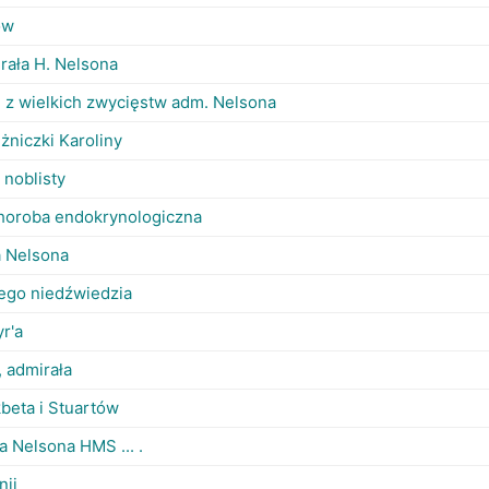
ów
rała H. Nelsona
 z wielkich zwycięstw adm. Nelsona
żniczki Karoliny
 noblisty
 choroba endokrynologiczna
a Nelsona
łego niedźwiedzia
r'a
, admirała
beta i Stuartów
a Nelsona HMS ... .
nii