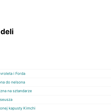
deli
vroleta i Forda
na do nelsona
zyzna na sztandarze
yseusza
zonej kapusty Kimchi