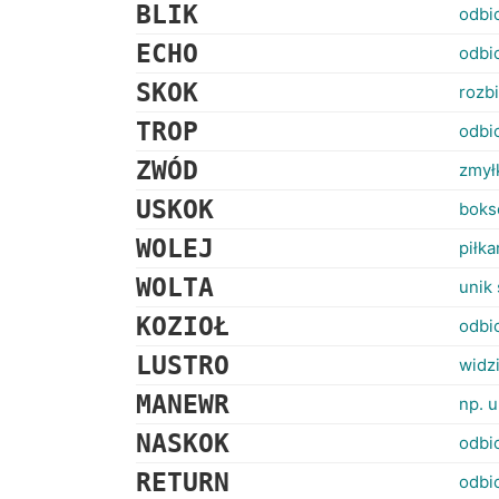
BLIK
odbic
ECHO
odbi
SKOK
rozbi
TROP
odbi
ZWÓD
zmył
USKOK
boks
WOLEJ
piłka
WOLTA
unik
KOZIOŁ
odbic
LUSTRO
widz
MANEWR
np. u
NASKOK
odbi
RETURN
odbic