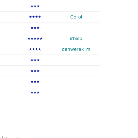
★★★
Gorol
★★★★
★★★
irbisp
★★★★★
denwerek_m
★★★★
★★★
★★★
★★★
★★★