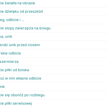
ie światła na obrazie
cie dźwięku od przeszkód
eg, odbicie i ...
cie stopy zwierzęcia na śniegu
ka, unik
erski unik przed ciosem
rskie odbicie
 szermierza
ie piłki od boiska
isz w nim własne odbicie
nik
cie się obunóż po rozbiegu
ie piłki serwisowej