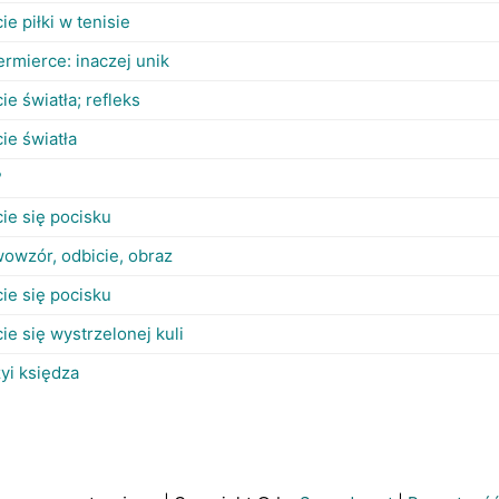
ie piłki w tenisie
ermierce: inaczej unik
ie światła; refleks
ie światła
?
ie się pocisku
wowzór, odbicie, obraz
ie się pocisku
ie się wystrzelonej kuli
yi księdza