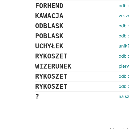
FORHEND
odbic
KAWACJA
w sz
ODBLASK
odbic
POBLASK
odbic
UCHYŁEK
unik
RYKOSZET
odbic
WIZERUNEK
pier
RYKOSZET
odbic
RYKOSZET
odbic
?
na sz