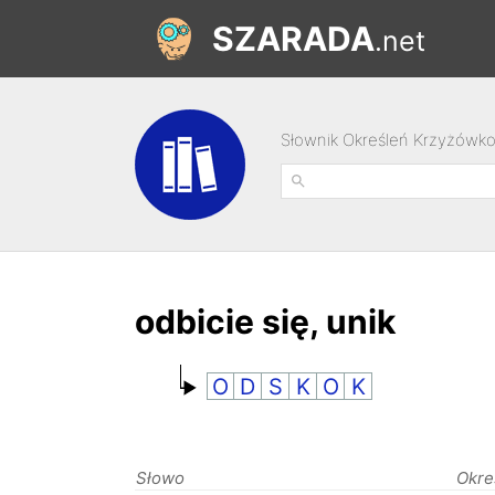
SZARADA
.net
Słownik Określeń Krzyżówk
odbicie się, unik
O
D
S
K
O
K
Słowo
Okre