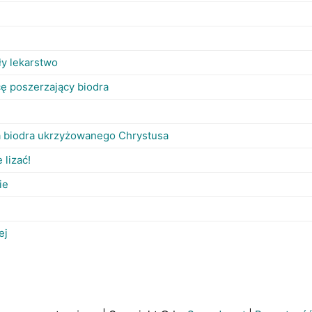
ły lekarstwo
cę poszerzający biodra
a biodra ukrzyżowanego Chrystusa
 lizać!
ie
ej