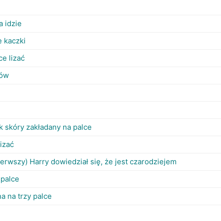
a idzie
e kaczki
ce lizać
iów
k skóry zakładany na palce
lizać
ierwszy) Harry dowiedział się, że jest czarodziejem
 palce
a na trzy palce