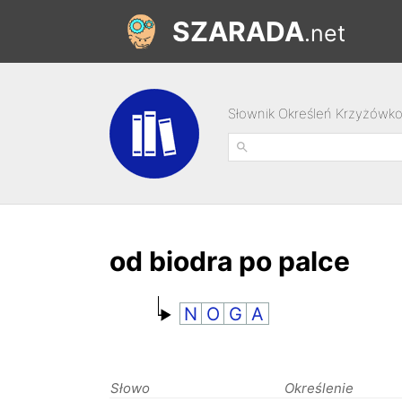
SZARADA
.net
Słownik Określeń Krzyżówk
od biodra po palce
N
O
G
A
Słowo
Określenie