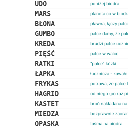
UDO
poniżej biodra
MARS
planeta co w biodr
BŁONA
pławna, łączy palc
GUMBO
palce damy, że pal
KREDA
brudzi palce uczn
PIĘŚĆ
palce w walce
RATKI
"palce" kózki
ŁAPKA
łucznicza - kawałe
FRYKAS
potrawa, że palce 
HAGRID
od niego (po raz p
KASTET
broń nakładana na
MIEDZA
bezprawnie zaoran
OPASKA
taśma na biodra