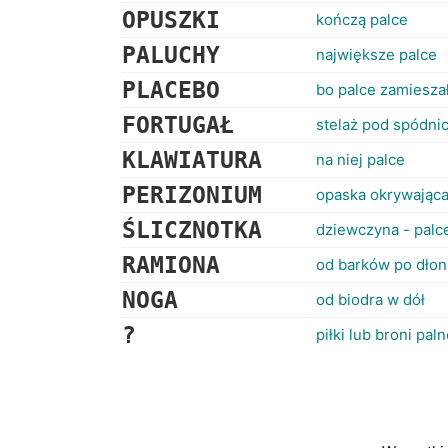
OPUSZKI
kończą palce
PALUCHY
największe palce
PLACEBO
bo palce zamiesza
FORTUGAŁ
stelaż pod spódni
KLAWIATURA
na niej palce
PERIZONIUM
opaska okrywając
ŚLICZNOTKA
dziewczyna - palce
RAMIONA
od barków po dłon
NOGA
od biodra w dół
?
piłki lub broni paln