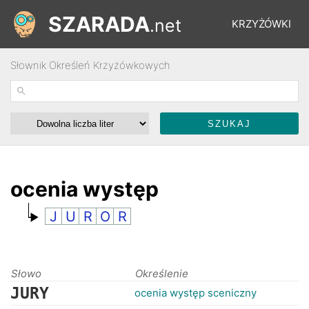
SZARADA
.net
KRZYŻÓWKI
Słownik Określeń Krzyżówkowych
REBUSY
ŁAMIGŁÓWKI
WYŚCIGI
ocenia występ
J
U
R
O
R
SŁOWNIK
FORUM
Słowo
Określenie
JURY
ocenia występ sceniczny