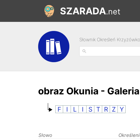
SZARADA
.net
Słownik Określeń Krzyżówk
obraz Okunia - Galer
F
I
L
I
S
T
R
Z
Y
Słowo
Określen