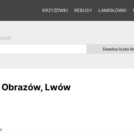
KRZYŻÓWKI
REBUSY
ŁAMIGŁÓWKI
owych
ia Obrazów, Lwów
ie