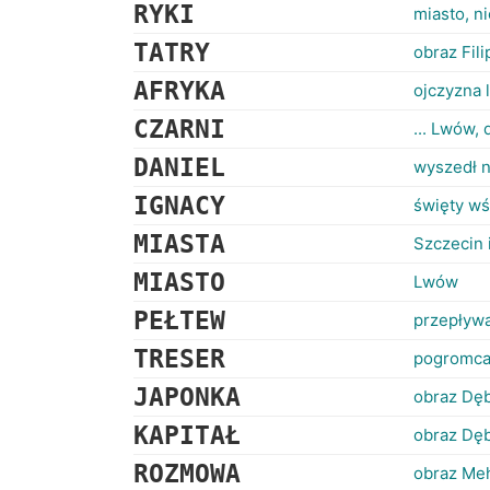
RYKI
miasto, n
TATRY
obraz Fil
AFRYKA
ojczyzna
CZARNI
... Lwów, 
DANIEL
wyszedł n
IGNACY
święty wś
MIASTA
Szczecin
MIASTO
Lwów
PEŁTEW
przepływ
TRESER
pogromca
JAPONKA
obraz Dęb
KAPITAŁ
obraz Dęb
ROZMOWA
obraz Meh