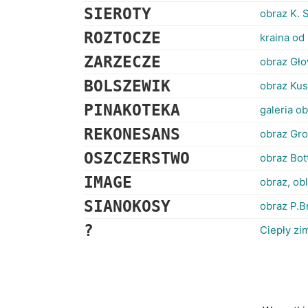
SIEROTY
obraz K. 
ROZTOCZE
kraina od
ZARZECZE
obraz Gło
BOLSZEWIK
obraz Kus
PINAKOTEKA
galeria ob
REKONESANS
obraz Gro
OSZCZERSTWO
obraz Bott
IMAGE
obraz, ob
SIANOKOSY
obraz P.B
?
Ciepły zi