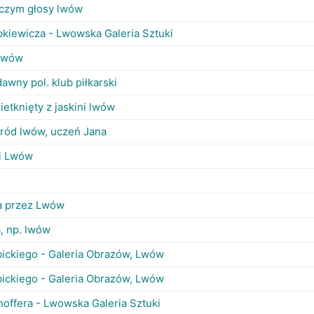
iczym głosy lwów
ipkiewicza - Lwowska Galeria Sztuki
 lwów
dawny pol. klub piłkarski
ietknięty z jaskini lwów
ród lwów, uczeń Jana
 i Lwów
a przez Lwów
, np. lwów
ickiego - Galeria Obrazów, Lwów
ickiego - Galeria Obrazów, Lwów
offera - Lwowska Galeria Sztuki